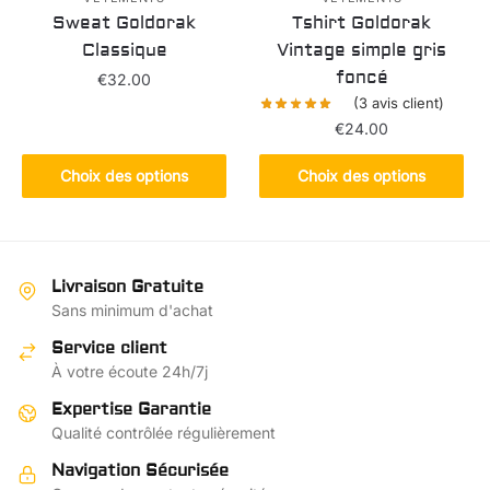
du
page
Sweat Goldorak
Tshirt Goldorak
produit
du
Classique
Vintage simple gris
produit
foncé
€
32.00
(
3
avis client)
Ce
€
24.00
produit
Ce
a
Choix des options
Choix des options
produit
plusieurs
a
variations.
plusieurs
Les
variations.
options
Livraison Gratuite
Les
peuvent
Sans minimum d'achat
options
être
Service client
peuvent
choisies
À votre écoute 24h/7j
être
sur
choisies
Expertise Garantie
la
sur
Qualité contrôlée régulièrement
page
la
du
Navigation Sécurisée
page
produit