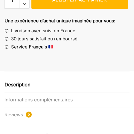
AJOUTER AU PANIER
de
Chaussettes
Passion
Une expérience d’achat unique imaginée pour vous:
Goldorak
-
Livraison avec suivi en France
l'émotion
30 jours satisfait ou remboursé
de
Service
Français
Greundizer
Description
Informations complémentaires
Reviews
0