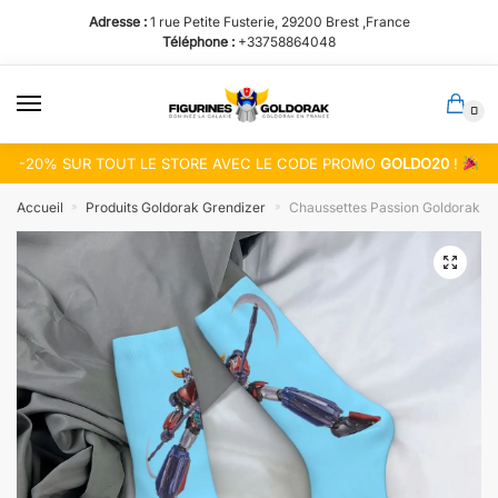
Passer
Aller
Adresse :
1 rue Petite Fusterie, 29200 Brest ,France
à
au
Téléphone :
+33758864048
la
contenu
navigation
0
-20% SUR TOUT LE STORE AVEC LE CODE PROMO
GOLDO20
!
Accueil
Produits Goldorak Grendizer
Chaussettes Passion Goldorak – 
»
»