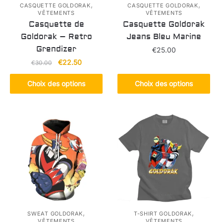
,
,
CASQUETTE GOLDORAK
CASQUETTE GOLDORAK
VÊTEMENTS
VÊTEMENTS
Casquette de
Casquette Goldorak
Goldorak – Retro
Jeans Bleu Marine
Grendizer
€
25.00
Le
Le
€
22.50
€
30.00
Ce
prix
prix
produit
Ce
initial
actuel
Choix des options
Choix des options
a
produit
était :
est :
plusieurs
a
€30.00.
€22.50.
variations.
plusieurs
Les
variations.
options
Les
peuvent
options
être
peuvent
choisies
être
sur
choisies
la
sur
page
la
,
,
SWEAT GOLDORAK
T-SHIRT GOLDORAK
VÊTEMENTS
VÊTEMENTS