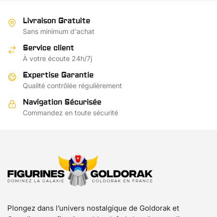
variations.
plusieurs
Les
variations.
Livraison Gratuite
options
Les
Sans minimum d'achat
peuvent
options
Service client
être
peuvent
À votre écoute 24h/7j
choisies
être
sur
choisies
Expertise Garantie
la
sur
Qualité contrôlée régulièrement
page
la
Navigation Sécurisée
du
page
Commandez en toute sécurité
produit
du
produit
Plongez dans l’univers nostalgique de Goldorak et