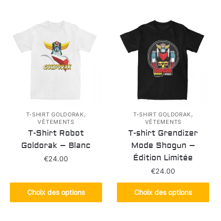
a
a
plusieurs
plusieurs
variations.
variations.
Les
Les
options
options
peuvent
peuvent
être
être
choisies
choisies
sur
sur
la
la
,
,
T-SHIRT GOLDORAK
T-SHIRT GOLDORAK
VÊTEMENTS
VÊTEMENTS
page
page
T-Shirt Robot
T-shirt Grendizer
du
du
Goldorak – Blanc
Mode Shogun –
produit
produit
Édition Limitée
€
24.00
€
24.00
Ce
produit
Ce
Choix des options
Choix des options
a
produit
plusieurs
a