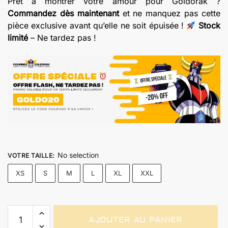
Prêt à montrer votre amour pour Goldorak ?
Commandez dès maintenant
et ne manquez pas cette
pièce exclusive avant qu’elle ne soit épuisée !
Stock
limité
– Ne tardez pas !
No selection
VOTRE TAILLE
:
XS
S
M
L
XL
XXL
quantité
AJOUTER AU PANIER
de