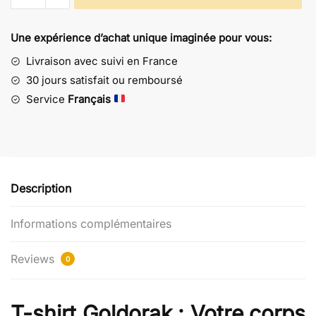
T-
shirt
Une expérience d’achat unique imaginée pour vous:
Goldorak
Beige
Livraison avec suivi en France
et
30 jours satisfait ou remboursé
Marron
Service
Français
-
Design
Anime
Nostalgique
Description
Informations complémentaires
Reviews
0
T-shirt Goldorak : Votre corps