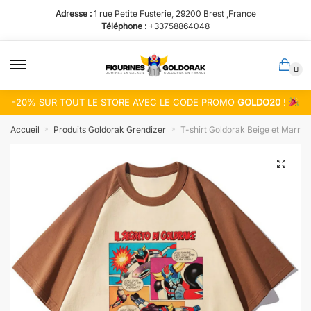
Passer
Aller
Adresse :
1 rue Petite Fusterie, 29200 Brest ,France
à
au
Téléphone :
+33758864048
la
contenu
navigation
0
-20% SUR TOUT LE STORE AVEC LE CODE PROMO
GOLDO20
!
Accueil
Produits Goldorak Grendizer
T-shirt Goldorak Beige et Marron
»
»