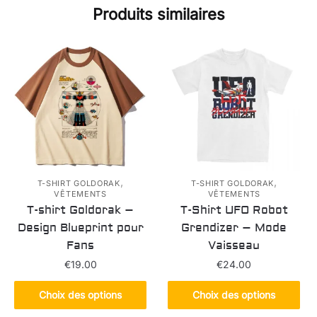
Produits similaires
,
,
T-SHIRT GOLDORAK
T-SHIRT GOLDORAK
VÊTEMENTS
VÊTEMENTS
T-shirt Goldorak –
T-Shirt UFO Robot
Design Blueprint pour
Grendizer – Mode
Fans
Vaisseau
€
19.00
€
24.00
Ce
Ce
Choix des options
Choix des options
produit
produit