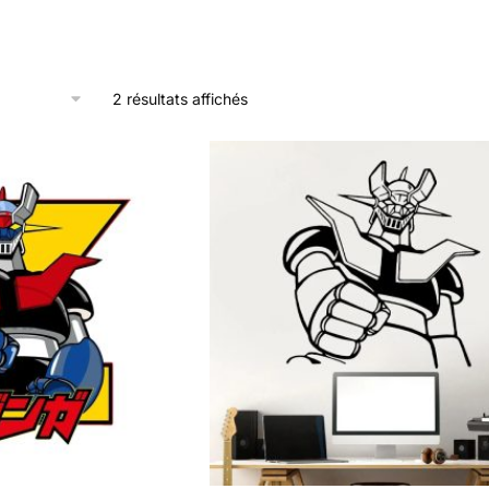
2 résultats affichés