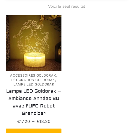
Voici le seul résultat
,
ACCESSOIRES GOLDORAK
,
DÉCORATION GOLDORAK
LAMPE LED GOLDORAK
Lampe LED Goldorak –
Ambiance Années 80
avec l’UFO Robot
Grendizer
Plage
€
17.20
–
€
18.20
de
Ce