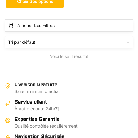
prix :
Choix des options
produit
€17.20
a
à
plusieurs
€18.20
Afficher Les Filtres
variations.
Les
options
peuvent
Voici le seul résultat
être
choisies
sur
la
Livraison Gratuite
page
Sans minimum d'achat
du
Service client
produit
À votre écoute 24h/7j
Expertise Garantie
Qualité contrôlée régulièrement
Navigation Sécurisée