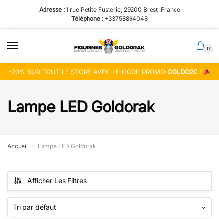
Passer
Aller
Adresse :
1 rue Petite Fusterie, 29200 Brest ,France
à
au
Téléphone :
+33758864048
la
contenu
navigation
0
-20% SUR TOUT LE STORE AVEC LE CODE PROMO
GOLDO20
!
Lampe LED Goldorak
Accueil
Lampe LED Goldorak
»
Afficher Les Filtres