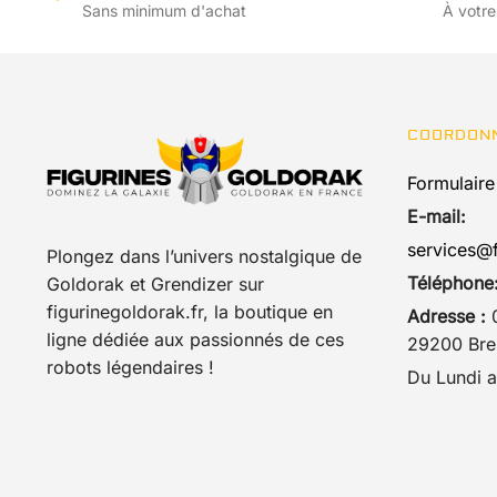
Les
Sans minimum d'achat
À votre
options
peuvent
être
choisies
COORDON
sur
la
Formulaire
page
E-mail:
du
services@f
Plongez dans l’univers nostalgique de
produit
Téléphone
Goldorak et Grendizer sur
figurinegoldorak.fr, la boutique en
Adresse :
0
ligne dédiée aux passionnés de ces
29200 Bres
robots légendaires !
Du Lundi a