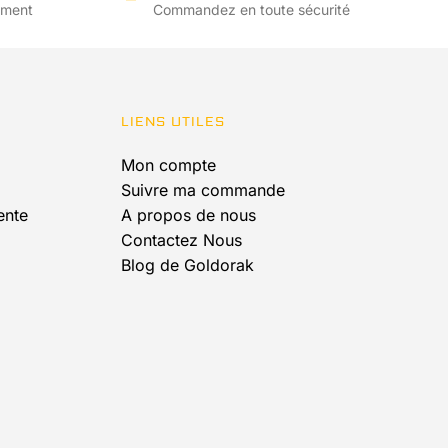
Les
ement
Commandez en toute sécurité
options
peuvent
être
choisies
LIENS UTILES
sur
la
Mon compte
page
Suivre ma commande
du
ente
A propos de nous
produit
Contactez Nous
Blog de Goldorak