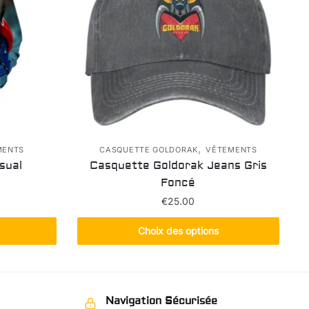
,
MENTS
CASQUETTE GOLDORAK
VÊTEMENTS
sual
Casquette Goldorak Jeans Gris
Foncé
€
25.00
Ce
Choix des options
produit
s
a
s.
plusieurs
variations.
Navigation Sécurisée