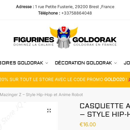
Adresse :
1 rue Petite Fusterie, 29200 Brest ,France
Téléphone :
+33758864048
SOIRES GOLDORAK
DÉCORATION GOLDORAK
JO
20% SUR TOUT LE STORE AVEC LE CODE PROMO
GOLDO20
!
Mazinger Z – Style Hip-Hop et Anime Robot
CASQUETTE A
– STYLE HIP
€
16.00