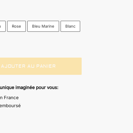
u
Rose
Bleu Marine
Blanc
AJOUTER AU PANIER
 unique imaginée pour vous:
en France
 remboursé