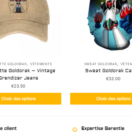
,
,
TTE GOLDORAK
VÊTEMENTS
SWEAT GOLDORAK
VÊTE
te Goldorak – Vintage
Sweat Goldorak Ca
Grendizer Jeans
€
32.00
€
23.50
Ce
Ce
produit
Choix des options
Choix des options
produit
a
a
plusieur
plusieurs
variation
variations.
Les
e client
Expertise Garantie