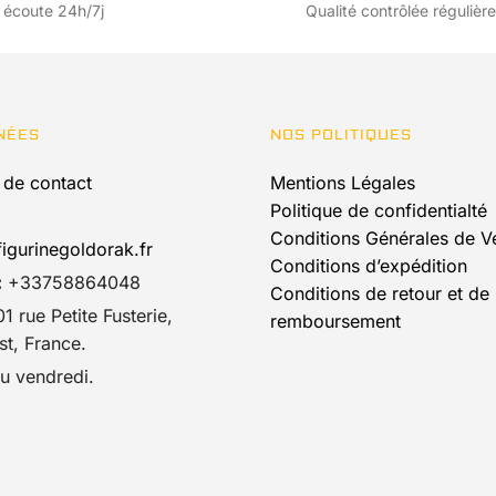
Les
options
 écoute 24h/7j
Qualité contrôlée régulièr
options
peuvent
peuvent
être
être
choisies
choisies
sur
NÉES
NOS POLITIQUES
sur
la
la
page
 de contact
Mentions Légales
page
du
Politique de confidentialté
du
produit
Conditions Générales de V
igurinegoldorak.fr
produit
Conditions d’expédition
:
+33758864048
Conditions de retour et de
1 rue Petite Fusterie,
remboursement
t, France.
u vendredi.