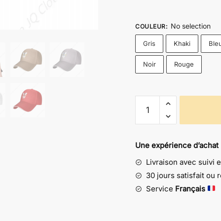
No selection
COULEUR
:
Gris
Khaki
Ble
Noir
Rouge
quantité
de
Casquette
Actarus
Une expérience d’achat
Mazinger
Livraison avec suivi 
Z
-
30 jours satisfait ou
Style
Service
Français
Hip-
Hop