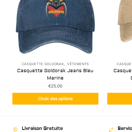
,
CASQUETTE GOLDORAK
VÊTEMENTS
CASQUE
Casquette Goldorak Jeans Bleu
Casquet
Marine
€
25.00
Ce
Choix des options
produit
a
plusieurs
variations.
Livraison Gratuite
Servic