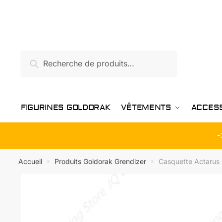
Passer
Aller
à
au
la
contenu
navigation
Recherche
Recherche
pour :
FIGURINES GOLDORAK
VÊTEMENTS
ACCES
-
Accueil
Produits Goldorak Grendizer
Casquette Actarus 
»
»