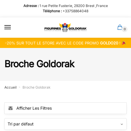
Passer
Aller
Adresse :
1 rue Petite Fusterie, 29200 Brest ,France
à
au
Téléphone :
+33758864048
la
contenu
navigation
0
-20% SUR TOUT LE STORE AVEC LE CODE PROMO
GOLDO20
!
Broche Goldorak
Accueil
Broche Goldorak
»
Afficher Les Filtres