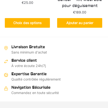
€
25.00
pour déguisement
Ce
€
189.00
produit
Choix des options
Ajouter au panier
a
plusieurs
variations.
Les
options
Livraison Gratuite
peuvent
Sans minimum d'achat
être
Service client
choisies
À votre écoute 24h/7j
sur
Expertise Garantie
la
Qualité contrôlée régulièrement
page
du
Navigation Sécurisée
produit
Commandez en toute sécurité