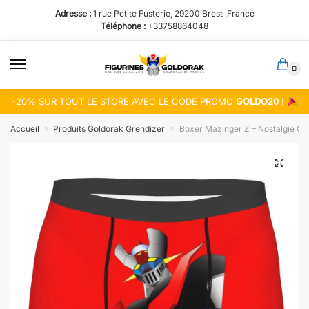
Passer
Aller
Adresse :
1 rue Petite Fusterie, 29200 Brest ,France
à
au
Téléphone :
+33758864048
la
contenu
navigation
0
-20% SUR TOUT LE STORE AVEC LE CODE PROMO
GOLDO20
!
Accueil
Produits Goldorak Grendizer
Boxer Mazinger Z – Nostalgie Go
»
»