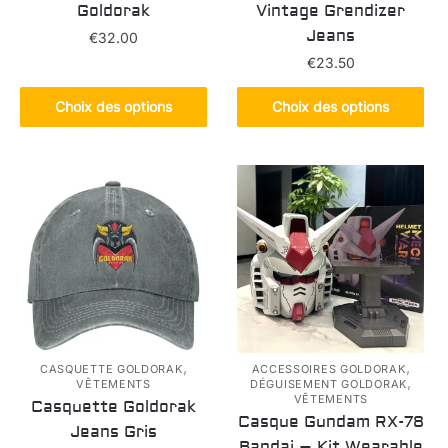
Goldorak
Vintage Grendizer
Jeans
€
32.00
€
23.50
Ce
produit
Ce
Choix des options
Choix des options
a
produit
plusieurs
a
variations.
plusieurs
Les
variations.
options
Les
peuvent
options
être
peuvent
choisies
être
sur
choisies
la
sur
page
la
,
,
CASQUETTE GOLDORAK
ACCESSOIRES GOLDORAK
,
VÊTEMENTS
DÉGUISEMENT GOLDORAK
du
page
VÊTEMENTS
Casquette Goldorak
produit
du
Casque Gundam RX-78
Jeans Gris
produit
Bandai – Kit Wearable