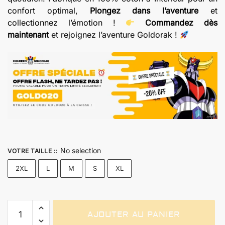
confort optimal,
Plongez dans l’aventure
et
collectionnez l’émotion !
Commandez dès
maintenant
et rejoignez l’aventure Goldorak !
No selection
VOTRE TAILLE :
:
2XL
L
M
S
XL
quantité
AJOUTER AU PANIER
de