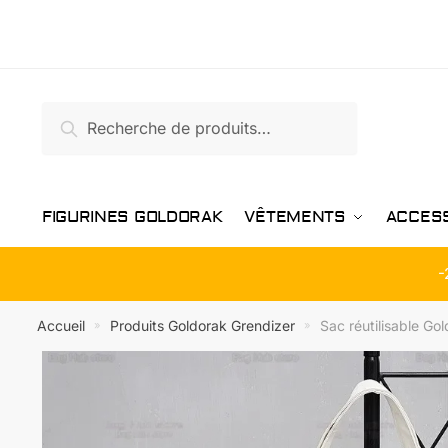
Passer
Aller
à
au
la
contenu
navigation
Recherche
Recherche
pour :
FIGURINES GOLDORAK
VÊTEMENTS
ACCES
-
Accueil
Produits Goldorak Grendizer
Sac réutilisable Go
»
»