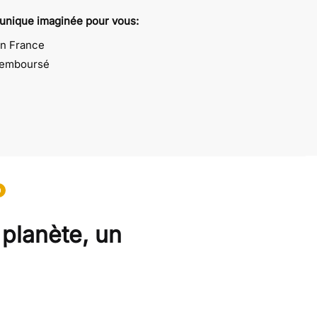
 unique imaginée pour vous:
en France
 remboursé
0
 planète, un