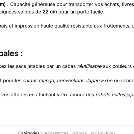
cm)
: Capacité généreuse pour transporter vos achats, livre
oignées solides de
22 cm
pour un porté facile.
pais et impression haute qualité résistante aux frottements,
pales :
ez les sacs jetables par un cabas
réutilisable
aux couleurs
it pour les
salons manga
,
conventions Japan Expo
ou séanc
vos affaires en affichant votre amour des
robots cultes jap
Catégories :
Accessoires Goldorak
,
Sac Goldorak