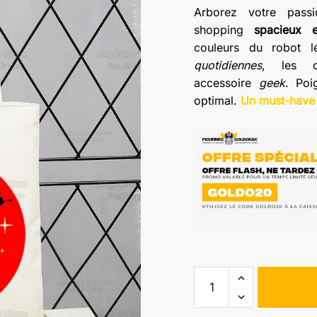
Arborez votre pas
shopping
spacieux e
couleurs du robot l
quotidiennes
, les c
accessoire
geek
. Poi
optimal.
Un must-have
quantité
de
Sac