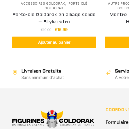
,
ACCESSOIRES GOLDORAK
PORTE CLÉ
AUTRE PRO
GOLDORAK
GOLD
Porte-clé Goldorak en alliage solide
Montre 
– Style rétro
H
Le
Le
€
15.99
€
19.99
prix
prix
initial
actuel
Ajouter au panier
était :
est :
€19.99.
€15.99.
Livraison Gratuite
Servic
Sans minimum d'achat
À votre
COORDON
Formulaire