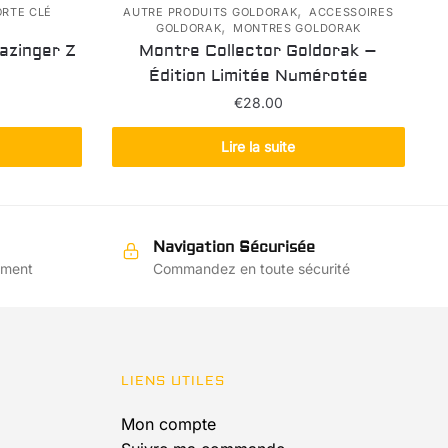
,
ORTE CLÉ
AUTRE PRODUITS GOLDORAK
ACCESSOIRES
,
GOLDORAK
MONTRES GOLDORAK
azinger Z
Montre Collector Goldorak –
Édition Limitée Numérotée
ix
€
28.00
tuel
 :
Lire la suite
5.99.
Navigation Sécurisée
ement
Commandez en toute sécurité
LIENS UTILES
Mon compte