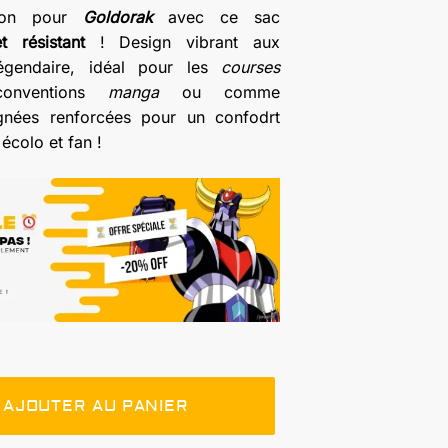
sion pour
Goldorak
avec ce sac
t résistant
! Design vibrant aux
égendaire, idéal pour les
courses
onventions
manga
ou comme
gnées renforcées pour un confodrt
écolo et fan !
AJOUTER AU PANIER