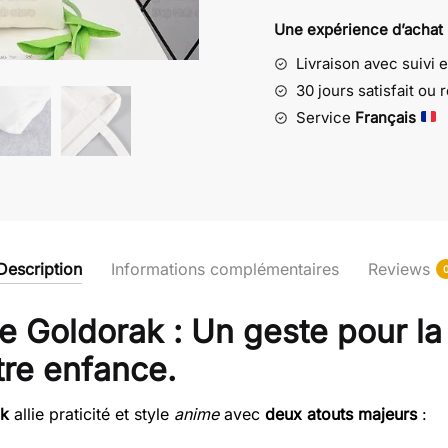
réutilisable
Une expérience d’achat
Goldorak
Livraison avec suivi 
-
Un
30 jours satisfait ou
geste
Service
Français
pour
la
planète
Description
Informations complémentaires
Reviews
le Goldorak : Un geste pour la
otre enfance.
ak
allie praticité et style
anime
avec
deux atouts majeurs
: