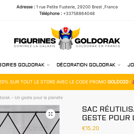
Adresse :
1 rue Petite Fusterie, 29200 Brest ,France
Téléphone :
+33758864048
SOIRES GOLDORAK
DÉCORATION GOLDORAK
JO
20% SUR TOUT LE STORE AVEC LE CODE PROMO
GOLDO20
!
ldorak – Un geste pour la planète
SAC RÉUTILI
GESTE POUR 
€
15.20