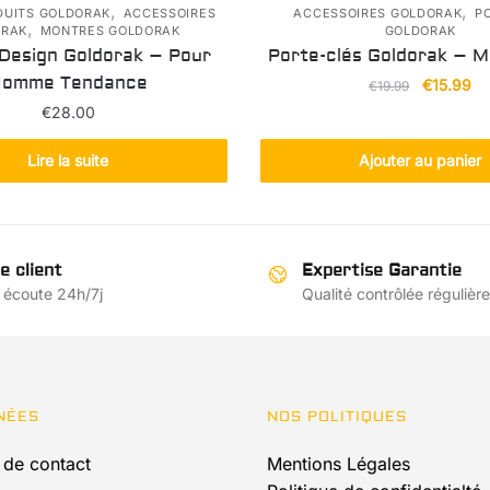
,
,
DUITS GOLDORAK
ACCESSOIRES
ACCESSOIRES GOLDORAK
P
,
ORAK
MONTRES GOLDORAK
GOLDORAK
Design Goldorak – Pour
Porte-clés Goldorak – M
omme Tendance
Le
Le
€
15.99
€
19.99
prix
pr
€
28.00
initial
ac
était :
est
Lire la suite
Ajouter au panier
€19.99.
€1
e client
Expertise Garantie
 écoute 24h/7j
Qualité contrôlée régulièr
NÉES
NOS POLITIQUES
 de contact
Mentions Légales