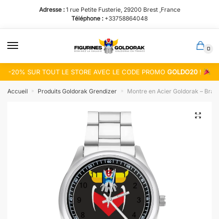
Passer
Aller
Adresse :
1 rue Petite Fusterie, 29200 Brest ,France
à
au
Téléphone :
+33758864048
la
contenu
navigation
0
-20% SUR TOUT LE STORE AVEC LE CODE PROMO
GOLDO20
!
Accueil
Produits Goldorak Grendizer
Montre en Acier Goldorak – Bracel
»
»