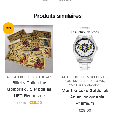
Produits similaires
-31%
En rupture de stock
,
AUTRE PRODUITS GOLDORAK
AUTRE PRODUITS GOLDORAK
,
ACCESSOIRES GOLDORAK
Billets Collector
MONTRES GOLDORAK
Goldorak : 9 Modèles
Montre Luxe Goldorak
UFO Grendizer
– Acier Inoxydable
Le
Le
€
38.20
€
55.10
Premium
prix
prix
€
28.00
initial
actuel