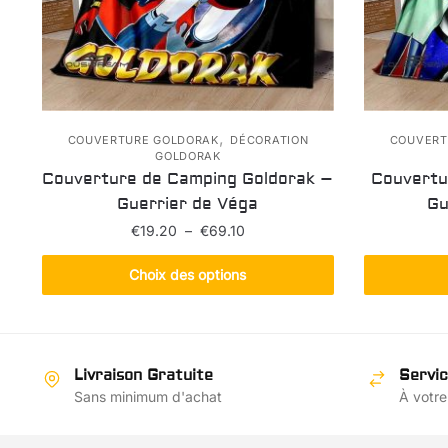
,
COUVERTURE GOLDORAK
DÉCORATION
COUVERT
GOLDORAK
Couverture de Camping Goldorak –
Couvertu
Guerrier de Véga
Gu
Plage
€
19.20
–
€
69.10
de
Ce
prix :
Choix des options
produit
€19.20
a
à
€69.10
plusieurs
variations.
Livraison Gratuite
Servic
Les
Sans minimum d'achat
À votre
options
peuvent