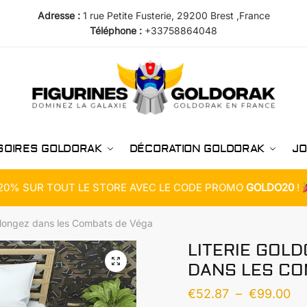
Adresse :
1 rue Petite Fusterie, 29200 Brest ,France
Téléphone :
+33758864048
SOIRES GOLDORAK
DÉCORATION GOLDORAK
JO
20% SUR TOUT LE STORE AVEC LE CODE PROMO
GOLDO20
!
 Plongez dans les Combats de Véga
LITERIE GOL
DANS LES CO
Pl
€
52.87
–
€
99.00