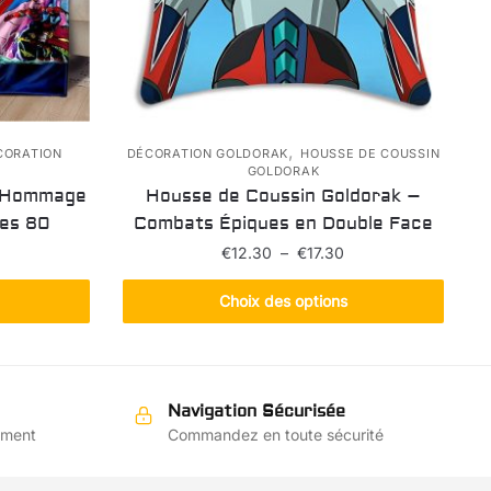
,
CORATION
DÉCORATION GOLDORAK
HOUSSE DE COUSSIN
GOLDORAK
– Hommage
Housse de Coussin Goldorak –
ées 80
Combats Épiques en Double Face
lage
Plage
€
12.30
–
€
17.30
de
de
Ce
rix :
prix :
Choix des options
produit
19.20
€12.30
à
a
à
69.10
€17.30
s
plusieurs
s.
variations.
Navigation Sécurisée
Les
ement
Commandez en toute sécurité
options
peuvent