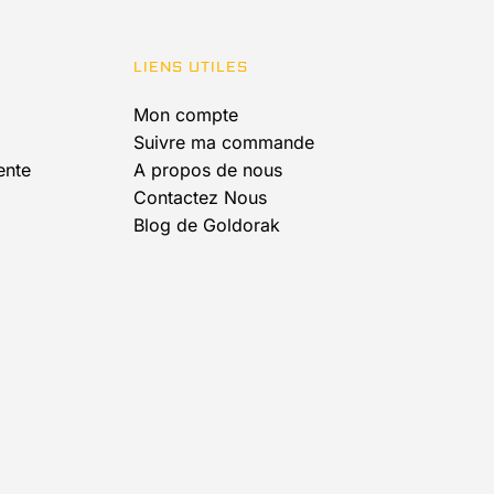
être
choisies
LIENS UTILES
sur
la
Mon compte
page
Suivre ma commande
du
ente
A propos de nous
produit
Contactez Nous
Blog de Goldorak