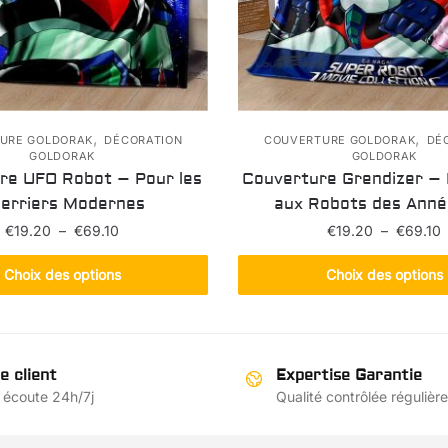
,
,
URE GOLDORAK
DÉCORATION
COUVERTURE GOLDORAK
DÉ
GOLDORAK
GOLDORAK
re UFO Robot – Pour les
Couverture Grendizer 
erriers Modernes
aux Robots des Ann
Plage
P
€
19.20
–
€
69.10
€
19.20
–
€
69.10
de
Ce
Ce
prix :
p
Choix des options
Choix des options
produit
produit
€19.20
€
a
à
a
€69.10
€
plusieurs
plusieur
variations.
variation
e client
Expertise Garantie
Les
Les
 écoute 24h/7j
Qualité contrôlée régulièr
options
options
peuvent
peuvent