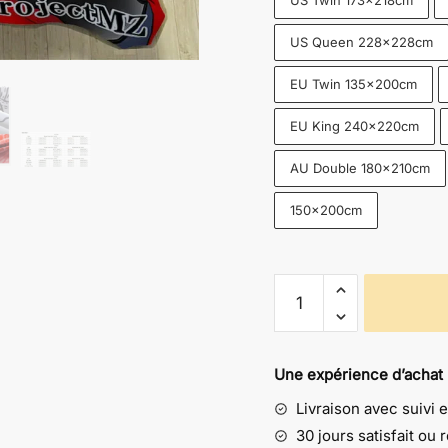
US Twin 173x218cm
US Queen 228x228cm
EU Twin 135x200cm
EU King 240x220cm
AU Double 180x210cm
150x200cm
quantité
de
Literie
Goldorak
Une expérience d’achat
-
Livraison avec suivi 
Plongez
dans
30 jours satisfait ou