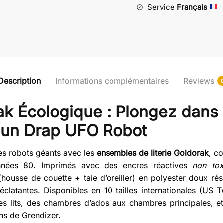
les
Service
Français
Combats
de
Véga
Description
Informations complémentaires
Reviews
rak Écologique : Plongez dans
 un Drap UFO Robot
es robots géants avec les
ensembles de literie Goldorak
, c
nnées 80. Imprimés avec des encres réactives
non tox
(housse de couette + taie d’oreiller) en polyester doux rés
éclatantes. Disponibles en 10 tailles internationales (U
us les lits, des chambres d’ados aux chambres principales
ns de Grendizer.