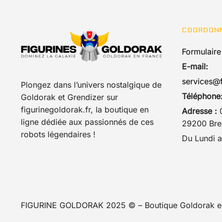
être
choisies
COORDON
sur
la
Formulaire
page
E-mail:
du
services@f
Plongez dans l’univers nostalgique de
produit
Téléphone
Goldorak et Grendizer sur
figurinegoldorak.fr, la boutique en
Adresse :
0
ligne dédiée aux passionnés de ces
29200 Bres
robots légendaires !
Du Lundi a
FIGURINE GOLDORAK 2025 © – Boutique Goldorak e