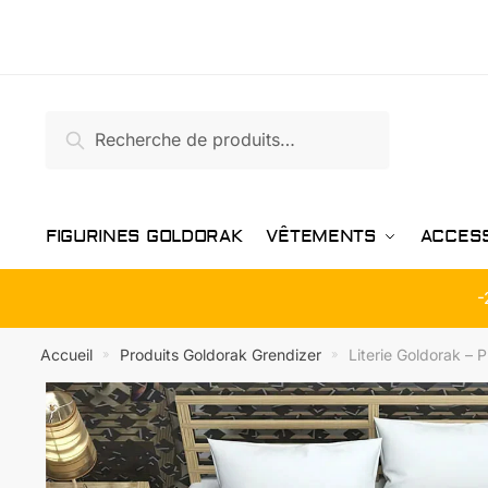
Passer
Aller
à
au
la
contenu
navigation
Recherche
Recherche
pour :
FIGURINES GOLDORAK
VÊTEMENTS
ACCES
-
Accueil
Produits Goldorak Grendizer
Literie Goldorak –
»
»