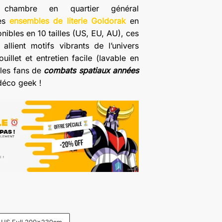
 chambre en quartier général
x :
les
ensembles de literie Goldorak
en
2.87
nibles en 10 tailles (US, EU, AU), ces
allient motifs vibrants de l’univers
illet et entretien facile (lavable en
9.00
 les fans de
combats spatiaux années
déco geek !