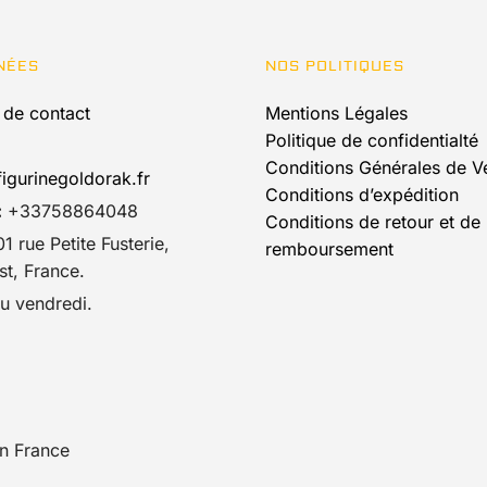
être
être
choisies
choisies
NÉES
NOS POLITIQUES
sur
sur
la
la
 de contact
Mentions Légales
page
page
Politique de confidentialté
du
du
Conditions Générales de V
igurinegoldorak.fr
produit
produit
Conditions d’expédition
:
+33758864048
Conditions de retour et de
1 rue Petite Fusterie,
remboursement
t, France.
u vendredi.
n France