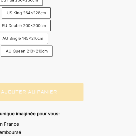
US Full 200x230cm
US King 264x228cm
EU Double 200x200cm
AU Single 145x210cm
AU Queen 210x210cm
AJOUTER AU PANIER
 unique imaginée pour vous:
en France
 remboursé