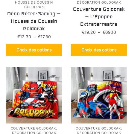
HOUSSE DE COUSSIN
DÉCORATION GOLDORAK
GOLDORAK
Couverture Goldorak
Déco Rétro-Gaming –
– L’Épopée
Housse de Coussin
Extraterrestre
Goldorak
Plage
€
19.20
–
€
69.10
Plage
€
12.30
–
€
17.30
de
de
Ce
prix :
Ce
prix :
Choix des options
Choix des options
produit
€19.20
produit
€12.30
a
à
a
à
plusieurs
€69.10
plusieurs
€17.30
variations.
variations.
Les
Les
options
options
peuvent
peuvent
être
être
choisies
choisies
sur
sur
la
la
,
,
COUVERTURE GOLDORAK
COUVERTURE GOLDORAK
page
DÉCORATION GOLDORAK
DÉCORATION GOLDORAK