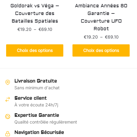
page
du
Goldorak vs Véga –
Ambiance Années 80
du
produit
Couverture des
Garantie –
produit
Batailles Spatiales
Couverture UFO
Robot
Plage
€
19.20
–
€
69.10
de
Plage
€
19.20
–
€
69.10
Ce
prix :
de
produit
Ce
€19.20
prix :
Choix des options
Choix des options
a
produit
à
€19.20
plusieurs
€69.10
a
à
variations.
plusieurs
€69.10
Les
variations.
Livraison Gratuite
options
Les
Sans minimum d'achat
peuvent
options
Service client
être
peuvent
À votre écoute 24h/7j
choisies
être
sur
choisies
Expertise Garantie
la
sur
Qualité contrôlée régulièrement
page
la
Navigation Sécurisée
du
page