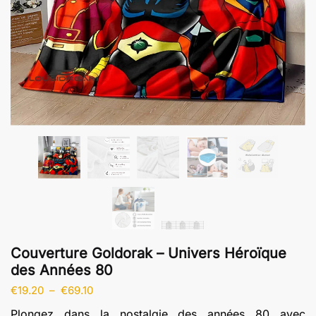
Couverture Goldorak – Univers Héroïque
des Années 80
Plage
€
19.20
–
€
69.10
de
Plongez dans la nostalgie des années 80 avec