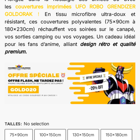
prix :
les
couvertures imprimées UFO ROBO GRENDIZER
€19.20
GOLDORAK
!
En tissu microfibre ultra-doux et
à
résistant, ces couvertures polyvalentes (75x90cm à
€69.10
180x230cm) réchauffent vos soirées sur le canapé,
vos sorties camping ou vos voyages. Un cadeau idéal
pour les fans d’anime, alliant
design rétro et qualité
premium.
No selection
TAILLES
:
75x90cm
100x150cm
130x150cm
150x180cm