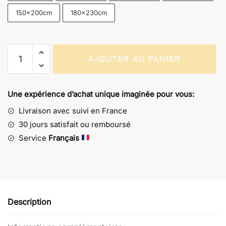
150x200cm
180x230cm
quantité
AJOUTER AU PANIER
de
Couverture
Goldorak
Une expérience d’achat unique imaginée pour vous:
-
Univers
Livraison avec suivi en France
Héroïque
30 jours satisfait ou remboursé
des
Service
Français
Années
80
Description