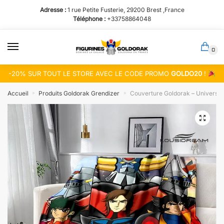
Passer
Aller
Adresse :
1 rue Petite Fusterie, 29200 Brest ,France
à
au
Téléphone :
+33758864048
la
contenu
navigation
0
-20% SUR TOUT LE STORE AVEC LE CODE PROMO
GOLDO20
!
Accueil
Produits Goldorak Grendizer
Couverture Goldorak – Univers 
»
»