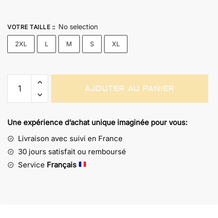
No selection
VOTRE TAILLE :
:
2XL
L
M
S
XL
quantité
AJOUTER AU PANIER
de
Boxer
Actarus
Une expérience d’achat unique imaginée pour vous:
-
Galaxie
Livraison avec suivi en France
Goldorak
30 jours satisfait ou remboursé
Service
Français