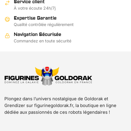
Service client
être
À votre écoute 24h/7j
choisies
sur
Expertise Garantie
la
Qualité contrôlée régulièrement
page
Navigation Sécurisée
du
Commandez en toute sécurité
produit
Plongez dans l’univers nostalgique de Goldorak et
Grendizer sur figurinegoldorak.fr, la boutique en ligne
dédiée aux passionnés de ces robots légendaires !