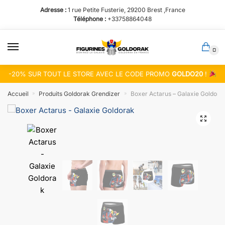
Passer
Aller
Adresse :
1 rue Petite Fusterie, 29200 Brest ,France
à
au
Téléphone :
+33758864048
la
contenu
navigation
0
-20% SUR TOUT LE STORE AVEC LE CODE PROMO
GOLDO20
!
Accueil
Produits Goldorak Grendizer
Boxer Actarus – Galaxie Goldora
»
»