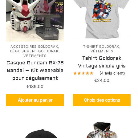
,
,
ACCESSOIRES GOLDORAK
T-SHIRT GOLDORAK
,
DÉGUISEMENT GOLDORAK
VÊTEMENTS
VÊTEMENTS
Tshirt Goldorak
Casque Gundam RX-78
Vintage simple gris
Bandai – Kit Wearable
(
4
avis client)
pour déguisement
€
24.00
€
189.00
Ce
produit
Ajouter au panier
Choix des options
a
plusieurs
variations.
Les
options