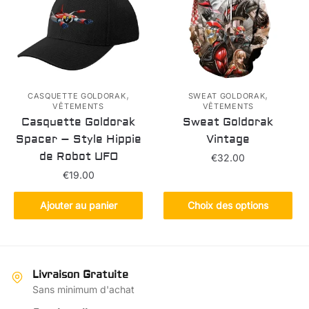
peuvent
être
choisies
sur
la
,
,
page
CASQUETTE GOLDORAK
SWEAT GOLDORAK
VÊTEMENTS
VÊTEMENTS
du
Casquette Goldorak
Sweat Goldorak
produit
Spacer – Style Hippie
Vintage
de Robot UFO
€
32.00
€
19.00
Ce
produit
Ajouter au panier
Choix des options
a
plusieurs
variations.
Les
Livraison Gratuite
options
Sans minimum d'achat
peuvent