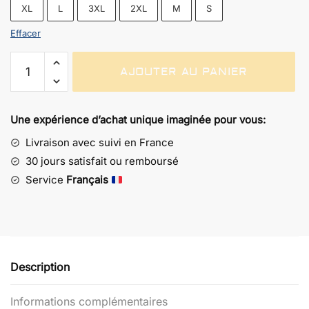
XL
L
3XL
2XL
M
S
Effacer
quantité
AJOUTER AU PANIER
de
Sweat
Goldorak
Une expérience d’achat unique imaginée pour vous:
Multicolore
Livraison avec suivi en France
30 jours satisfait ou remboursé
Service
Français
Description
Informations complémentaires