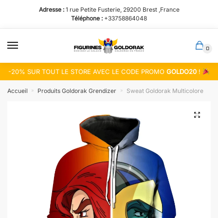
Passer
Aller
Adresse :
1 rue Petite Fusterie, 29200 Brest ,France
à
au
Téléphone :
+33758864048
la
contenu
navigation
0
-20% SUR TOUT LE STORE AVEC LE CODE PROMO
GOLDO20
!
Accueil
Produits Goldorak Grendizer
Sweat Goldorak Multicolore
»
»