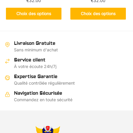
€
32.00
€
32.00
Ce
Ce
Choix des options
Choix des options
produit
produit
a
a
plusieurs
plusieurs
variations.
variations.
Livraison Gratuite
Les
Les
Sans minimum d'achat
options
options
Service client
peuvent
peuvent
À votre écoute 24h/7j
être
être
choisies
choisies
Expertise Garantie
sur
sur
Qualité contrôlée régulièrement
la
la
Navigation Sécurisée
page
page
Commandez en toute sécurité
du
du
produit
produit