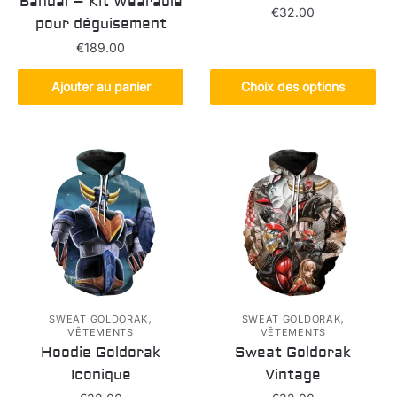
Bandai – Kit Wearable
€
32.00
pour déguisement
Ce
€
189.00
produit
Ajouter au panier
Choix des options
a
plusieurs
variations.
Les
options
peuvent
être
choisies
sur
la
page
,
,
SWEAT GOLDORAK
SWEAT GOLDORAK
du
VÊTEMENTS
VÊTEMENTS
produit
Hoodie Goldorak
Sweat Goldorak
Iconique
Vintage