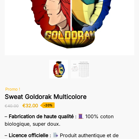
Promo !
Sweat Goldorak Multicolore
Le
Le
€
32.00
-20%
€
40.00
prix
prix
–
Fabrication de haute qualité
:
100% coton
initial
actuel
biologique, super doux.
était :
est :
€40.00.
€32.00.
–
Licence officielle
:
Produit authentique et de