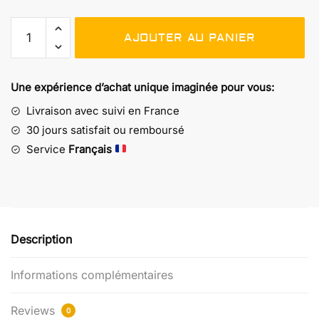
quantité
AJOUTER AU PANIER
de
Tablier
Héroïque
Une expérience d’achat unique imaginée pour vous:
–
Pour
Livraison avec suivi en France
les
30 jours satisfait ou remboursé
Chefs
Service
Français
Fans
de
Méchas
Cultes
Description
Informations complémentaires
Reviews
0