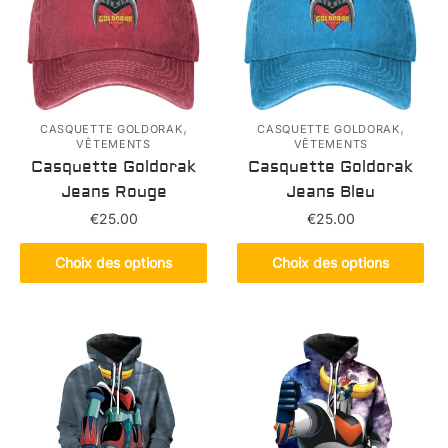
,
,
CASQUETTE GOLDORAK
CASQUETTE GOLDORAK
VÊTEMENTS
VÊTEMENTS
Casquette Goldorak
Casquette Goldorak
Jeans Rouge
Jeans Bleu
€
25.00
€
25.00
Ce
Ce
Choix des options
Choix des options
produit
produit
a
a
plusieurs
plusieurs
variations.
variations.
Les
Les
options
options
peuvent
peuvent