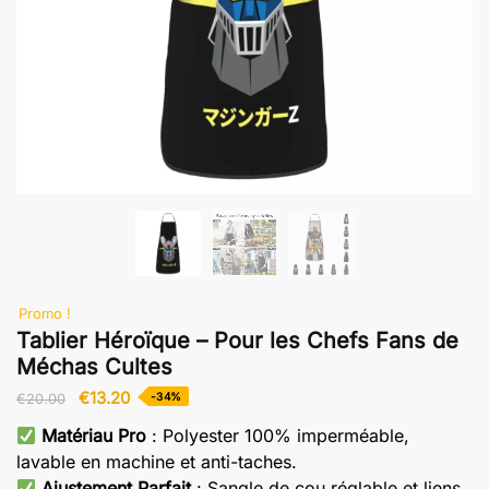
Promo !
Tablier Héroïque – Pour les Chefs Fans de
Méchas Cultes
Le
Le
€
13.20
-34%
€
20.00
prix
prix
Matériau Pro
: Polyester 100% imperméable,
initial
actuel
lavable en machine et anti-taches.
était :
est :
Ajustement Parfait
: Sangle de cou réglable et liens