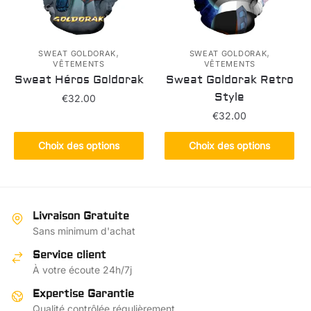
être
être
choisies
choisies
sur
sur
la
la
,
,
SWEAT GOLDORAK
SWEAT GOLDORAK
VÊTEMENTS
VÊTEMENTS
page
page
Sweat Héros Goldorak
Sweat Goldorak Retro
du
du
Style
€
32.00
produit
produit
€
32.00
Ce
produit
Ce
Choix des options
Choix des options
a
produit
plusieurs
a
variations.
plusieurs
Les
variations.
Livraison Gratuite
options
Les
Sans minimum d'achat
peuvent
options
Service client
être
peuvent
À votre écoute 24h/7j
choisies
être
sur
choisies
Expertise Garantie
la
sur
Qualité contrôlée régulièrement