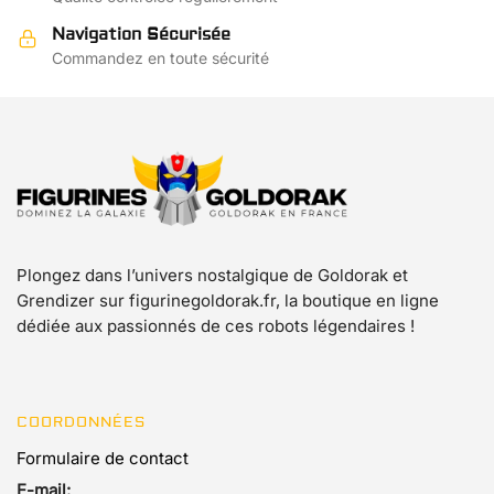
page
la
Navigation Sécurisée
du
page
Commandez en toute sécurité
produit
du
produit
Plongez dans l’univers nostalgique de Goldorak et
Grendizer sur figurinegoldorak.fr, la boutique en ligne
dédiée aux passionnés de ces robots légendaires !
COORDONNÉES
Formulaire de contact
E-mail: