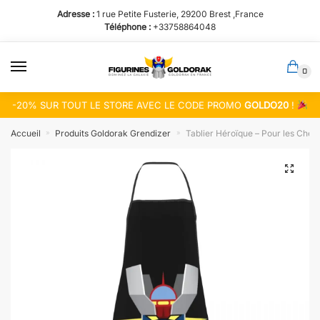
Passer
Aller
Adresse :
1 rue Petite Fusterie, 29200 Brest ,France
à
au
Téléphone :
+33758864048
la
contenu
navigation
0
-20% SUR TOUT LE STORE AVEC LE CODE PROMO
GOLDO20
!
Accueil
Produits Goldorak Grendizer
Tablier Héroïque – Pour les Chef
»
»