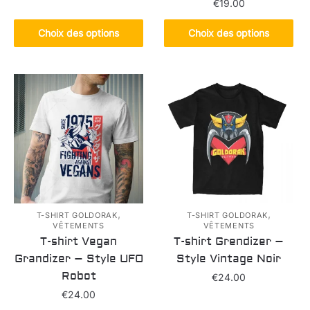
€
19.00
Ce
produit
Ce
Choix des options
Choix des options
a
produit
plusieurs
a
variations.
plusieurs
Les
variations.
options
Les
peuvent
options
être
peuvent
choisies
être
sur
choisies
la
sur
page
la
,
,
T-SHIRT GOLDORAK
T-SHIRT GOLDORAK
VÊTEMENTS
VÊTEMENTS
du
page
T-shirt Vegan
T-shirt Grendizer –
produit
du
Grandizer – Style UFO
Style Vintage Noir
produit
Robot
€
24.00
€
24.00
Ce