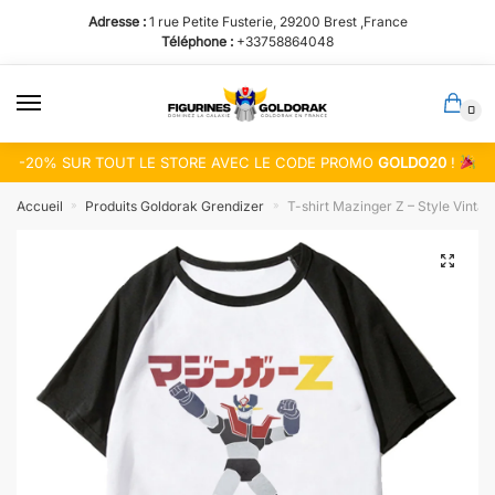
Passer
Aller
Adresse :
1 rue Petite Fusterie, 29200 Brest ,France
à
au
Téléphone :
+33758864048
la
contenu
navigation
0
-20% SUR TOUT LE STORE AVEC LE CODE PROMO
GOLDO20
!
Accueil
Produits Goldorak Grendizer
T-shirt Mazinger Z – Style Vintag
»
»