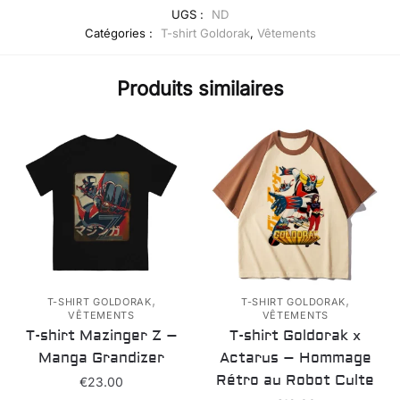
UGS :
ND
Catégories :
T-shirt Goldorak
,
Vêtements
Produits similaires
,
,
T-SHIRT GOLDORAK
T-SHIRT GOLDORAK
VÊTEMENTS
VÊTEMENTS
T-shirt Mazinger Z –
T-shirt Goldorak x
Manga Grandizer
Actarus – Hommage
Rétro au Robot Culte
€
23.00