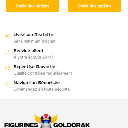
produit
Ce
Choix des options
Choix des options
a
produit
plusieurs
a
variations.
plusieurs
Les
variations.
Livraison Gratuite
options
Les
Sans minimum d'achat
peuvent
options
Service client
être
peuvent
À votre écoute 24h/7j
choisies
être
sur
choisies
Expertise Garantie
la
sur
Qualité contrôlée régulièrement
page
la
Navigation Sécurisée
du
page
Commandez en toute sécurité
produit
du
produit