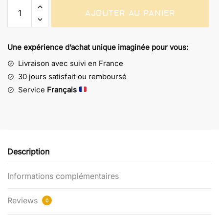
quantité
AJOUTER AU PANIER
de
T-
shirt
Une expérience d’achat unique imaginée pour vous:
Mazinger
Z
Livraison avec suivi en France
-
30 jours satisfait ou remboursé
Style
Service
Français
Vintage
Description
Informations complémentaires
Reviews
0