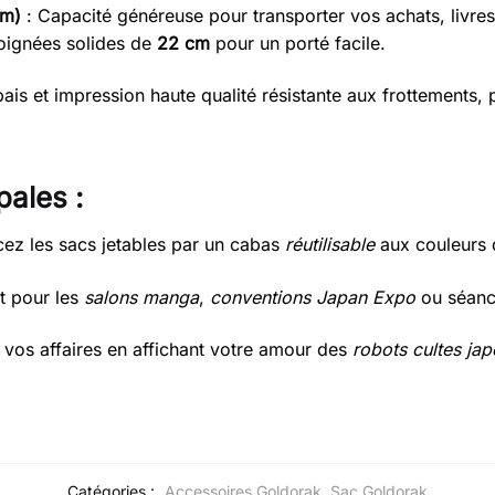
cm)
: Capacité généreuse pour transporter vos achats, livre
oignées solides de
22 cm
pour un porté facile.
pais et impression haute qualité résistante aux frottements,
pales :
ez les sacs jetables par un cabas
réutilisable
aux couleurs
it pour les
salons manga
,
conventions Japan Expo
ou séanc
vos affaires en affichant votre amour des
robots cultes jap
Catégories :
Accessoires Goldorak
,
Sac Goldorak