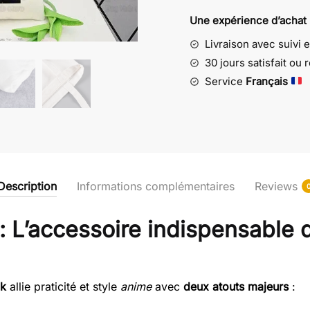
Goldorak
Une expérience d’achat
-
Livraison avec suivi 
L'accessoire
indispensable
30 jours satisfait ou
des
Service
Français
passionnés
Description
Informations complémentaires
Reviews
: L’accessoire indispensable 
ak
allie praticité et style
anime
avec
deux atouts majeurs
: