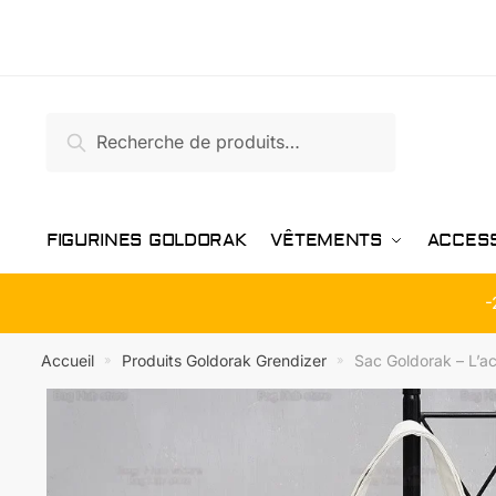
Passer
Aller
à
au
la
contenu
navigation
Recherche
Recherche
pour :
FIGURINES GOLDORAK
VÊTEMENTS
ACCES
-
Accueil
Produits Goldorak Grendizer
Sac Goldorak – L’a
»
»