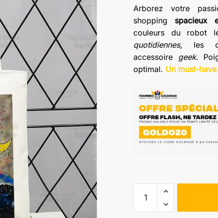
Arborez votre pas
shopping
spacieux e
couleurs du robot l
quotidiennes
, les c
accessoire
geek
. Poi
optimal.
Un must-have
quantité
de
Sac