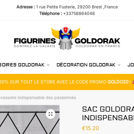
Adresse :
1 rue Petite Fusterie, 29200 Brest ,France
Téléphone :
+33758864048
SOIRES GOLDORAK
DÉCORATION GOLDORAK
JO
20% SUR TOUT LE STORE AVEC LE CODE PROMO
GOLDO20
!
ccessoire indispensable des passionnés
SAC GOLDORA
INDISPENSAB
€
15.20