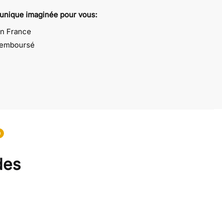
 unique imaginée pour vous:
en France
 remboursé
0
des