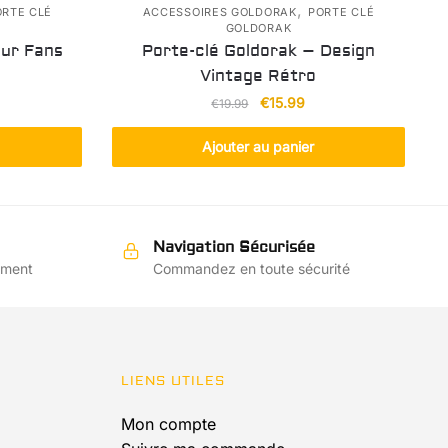
,
ORTE CLÉ
ACCESSOIRES GOLDORAK
PORTE CLÉ
GOLDORAK
our Fans
Porte-clé Goldorak – Design
s
Vintage Rétro
Le
Le
€
15.99
€
19.99
prix
prix
initial
actuel
Ajouter au panier
était :
est :
€19.99.
€15.99.
Navigation Sécurisée
ement
Commandez en toute sécurité
LIENS UTILES
Mon compte