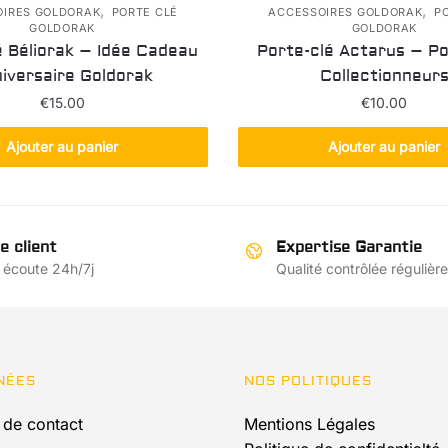
,
,
OIRES GOLDORAK
PORTE CLÉ
ACCESSOIRES GOLDORAK
P
GOLDORAK
GOLDORAK
é Béliorak – Idée Cadeau
Porte-clé Actarus – P
iversaire Goldorak
Collectionneur
€
15.00
€
10.00
Ajouter au panier
Ajouter au panier
e client
Expertise Garantie
 écoute 24h/7j
Qualité contrôlée régulièr
NÉES
NOS POLITIQUES
 de contact
Mentions Légales