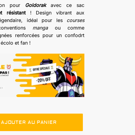
sion pour
Goldorak
avec ce sac
t résistant
! Design vibrant aux
égendaire, idéal pour les
courses
onventions
manga
ou comme
gnées renforcées pour un confodrt
écolo et fan !
AJOUTER AU PANIER