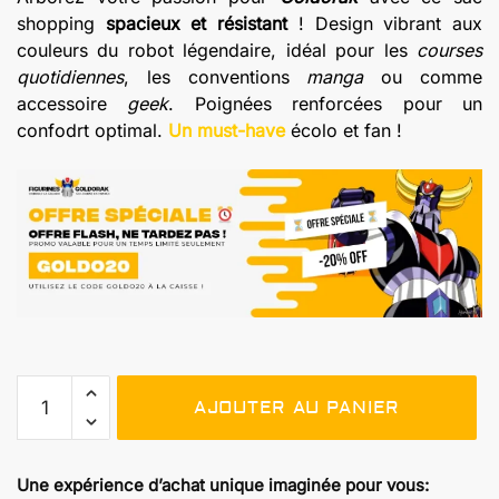
shopping
spacieux et résistant
! Design vibrant aux
couleurs du robot légendaire, idéal pour les
courses
quotidiennes
, les conventions
manga
ou comme
accessoire
geek
. Poignées renforcées pour un
confodrt optimal.
Un must-have
écolo et fan !
quantité
AJOUTER AU PANIER
de
Sac
en
Une expérience d’achat unique imaginée pour vous:
toile