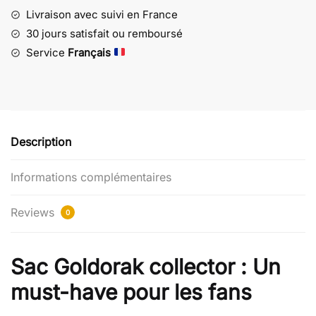
Goldorak
Livraison avec suivi en France
-
30 jours satisfait ou remboursé
Cadeau
Service
Français
parfait
pour
un
fan
Description
Informations complémentaires
Reviews
0
Sac Goldorak collector : Un
must-have pour les fans