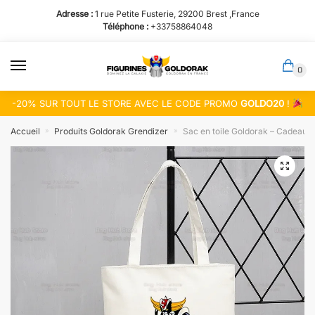
Passer
Aller
Adresse :
1 rue Petite Fusterie, 29200 Brest ,France
à
au
Téléphone :
+33758864048
la
contenu
navigation
0
-20% SUR TOUT LE STORE AVEC LE CODE PROMO
GOLDO20
!
Accueil
Produits Goldorak Grendizer
Sac en toile Goldorak – Cadeau pa
»
»