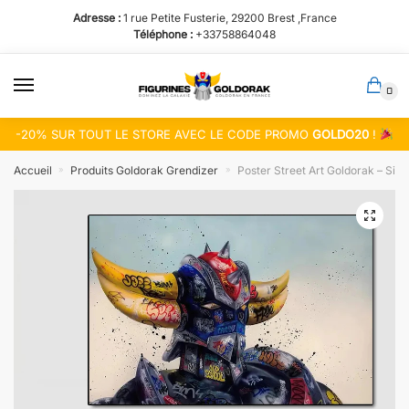
Passer
Aller
Adresse :
1 rue Petite Fusterie, 29200 Brest ,France
à
au
Téléphone :
+33758864048
la
contenu
navigation
0
-20% SUR TOUT LE STORE AVEC LE CODE PROMO
GOLDO20
!
Accueil
Produits Goldorak Grendizer
Poster Street Art Goldorak – Silh
»
»