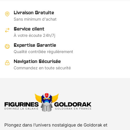
plusieurs
€69.10
plusieurs
€69.10
variations.
variations.
Livraison Gratuite
Les
Les
Sans minimum d'achat
options
options
Service client
peuvent
peuvent
À votre écoute 24h/7j
être
être
choisies
choisies
Expertise Garantie
sur
sur
Qualité contrôlée régulièrement
la
la
Navigation Sécurisée
page
page
Commandez en toute sécurité
du
du
produit
produit
Plongez dans l’univers nostalgique de Goldorak et