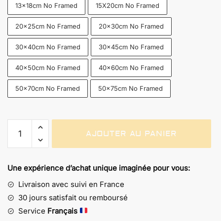
13x18cm No Framed
15X20cm No Framed
20x25cm No Framed
20x30cm No Framed
30x40cm No Framed
30x45cm No Framed
40x50cm No Framed
40x60cm No Framed
50x70cm No Framed
50x75cm No Framed
quantité
AJOUTER AU PANIER
de
Poster
Street
Une expérience d’achat unique imaginée pour vous:
Art
Goldorak
Livraison avec suivi en France
–
30 jours satisfait ou remboursé
Silhouettes
Service
Français
de