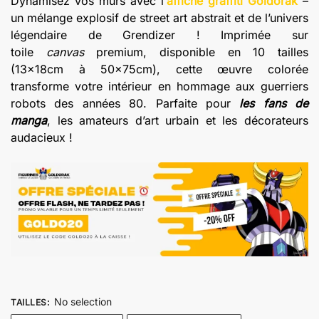
Dynamisez vos murs avec l’
affiche graffiti Goldorak
–
prix :
un mélange explosif de street art abstrait et de l’univers
€13.20
légendaire de Grendizer ! Imprimée sur
à
toile
canvas
premium, disponible en 10 tailles
€24.20
(13x18cm à 50x75cm), cette œuvre colorée
transforme votre intérieur en hommage aux guerriers
robots des années 80. Parfaite pour
les fans de
manga
, les amateurs d’art urbain et les décorateurs
audacieux !
No selection
TAILLES
: