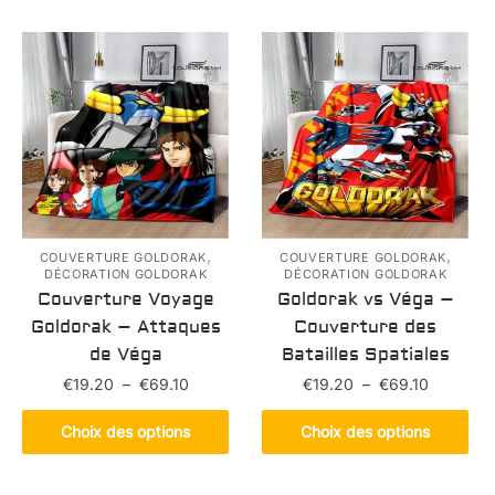
plusieurs
€69.10
a
à
variations.
plusieurs
€69.10
Les
variations.
options
Les
peuvent
options
être
peuvent
choisies
être
sur
choisies
la
sur
page
la
,
,
COUVERTURE GOLDORAK
COUVERTURE GOLDORAK
DÉCORATION GOLDORAK
DÉCORATION GOLDORAK
du
page
Couverture Voyage
Goldorak vs Véga –
produit
du
Goldorak – Attaques
Couverture des
produit
de Véga
Batailles Spatiales
Plage
Plage
€
19.20
–
€
69.10
€
19.20
–
€
69.10
de
de
Ce
Ce
prix :
prix :
Choix des options
Choix des options
produit
produit
€19.20
€19.20
a
a
à
à