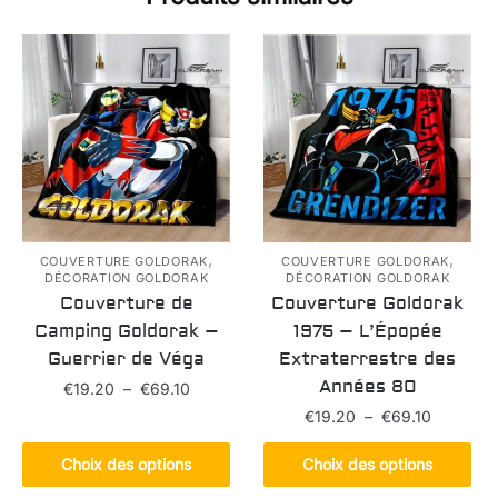
,
,
COUVERTURE GOLDORAK
COUVERTURE GOLDORAK
DÉCORATION GOLDORAK
DÉCORATION GOLDORAK
Couverture de
Couverture Goldorak
Camping Goldorak –
1975 – L’Épopée
Guerrier de Véga
Extraterrestre des
Années 80
Plage
€
19.20
–
€
69.10
de
Plage
€
19.20
–
€
69.10
Ce
prix :
de
produit
Ce
€19.20
prix :
Choix des options
Choix des options
a
produit
à
€19.20