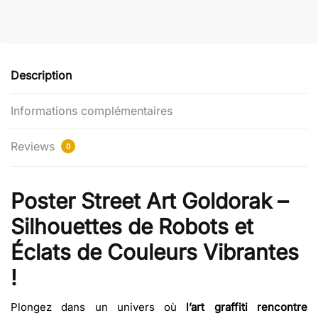
Robots
et
Éclats
Description
Informations complémentaires
Reviews
0
Poster Street Art Goldorak –
Silhouettes de Robots et
Éclats de Couleurs Vibrantes
!
Plongez dans un univers où
l’art graffiti rencontre