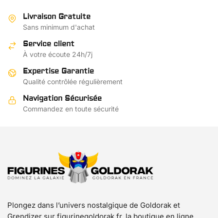
variations.
variations.
Livraison Gratuite
Les
Les
Sans minimum d'achat
options
options
Service client
peuvent
peuvent
À votre écoute 24h/7j
être
être
choisies
choisies
Expertise Garantie
sur
sur
Qualité contrôlée régulièrement
la
la
Navigation Sécurisée
page
page
Commandez en toute sécurité
du
du
produit
produit
Plongez dans l’univers nostalgique de Goldorak et
Grendizer sur figurinegoldorak.fr, la boutique en ligne