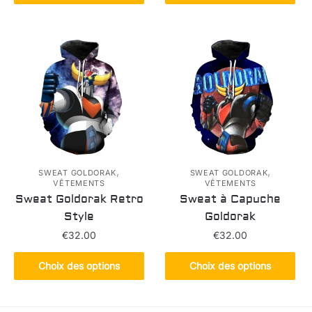
produit
a
a
plusieurs
plusieurs
variations.
variations.
Les
Les
options
options
peuvent
peuvent
être
être
choisies
choisies
sur
sur
la
la
,
,
page
SWEAT GOLDORAK
SWEAT GOLDORAK
VÊTEMENTS
VÊTEMENTS
page
du
Sweat Goldorak Retro
Sweat à Capuche
du
produit
Style
Goldorak
produit
€
32.00
€
32.00
Ce
Ce
Choix des options
Choix des options
produit
produit
a
a
plusieurs
plusieurs