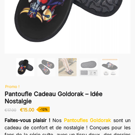
Promo !
Pantoufle Cadeau Goldorak – Idée
Nostalgie
Le
Le
€
15.00
-12%
€
17.00
prix
prix
Faites-vous plaisir !
Nos
Pantoufles Goldorak
sont un
initial
actuel
cadeau de confort et de nostalgie ! Conçues pour les
était :
est :
fans de la série culte, avec un tissu doux, des dessins