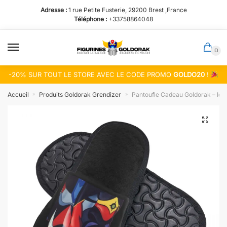
Passer
Aller
Adresse :
1 rue Petite Fusterie, 29200 Brest ,France
à
au
Téléphone :
+33758864048
la
contenu
navigation
0
-20% SUR TOUT LE STORE AVEC LE CODE PROMO
GOLDO20
!
Accueil
Produits Goldorak Grendizer
Pantoufle Cadeau Goldorak – Idé
»
»