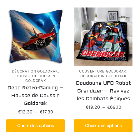
,
,
DÉCORATION GOLDORAK
COUVERTURE GOLDORAK
HOUSSE DE COUSSIN
DÉCORATION GOLDORAK
GOLDORAK
Doudoune UFO Robot
Déco Rétro-Gaming –
Grendizer – Revivez
Housse de Coussin
les Combats Épiques
Goldorak
Plage
€
19.20
–
€
69.10
Plage
€
12.30
–
€
17.30
de
de
Ce
prix :
Ce
prix :
Choix des options
Choix des options
produit
€19.20
produit
€12.30
a
à
a
à