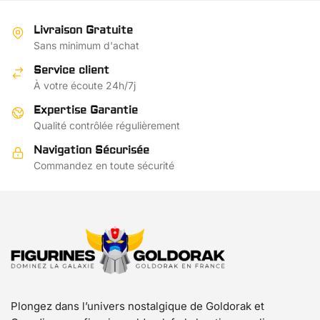
plusieurs
€16.30
variations.
variations.
Les
Livraison Gratuite
Les
Sans minimum d'achat
options
options
peuvent
Service client
peuvent
être
À votre écoute 24h/7j
être
choisies
choisies
Expertise Garantie
sur
sur
Qualité contrôlée régulièrement
la
la
page
Navigation Sécurisée
page
Commandez en toute sécurité
du
du
produit
produit
Plongez dans l’univers nostalgique de Goldorak et