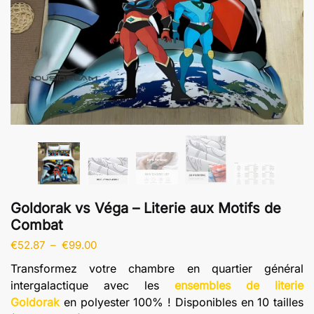
Goldorak vs Véga – Literie aux Motifs de
Combat
Plage
€
52.87
–
€
99.00
de
Transformez votre chambre en quartier général
prix :
intergalactique avec les
ensembles de literie
€52.87
Goldorak
en polyester 100% ! Disponibles en 10 tailles
à