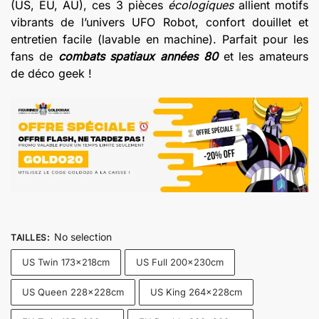
(US, EU, AU), ces 3 pièces
écologiques
allient motifs
€99.00
vibrants de l’univers UFO Robot, confort douillet et
entretien facile (lavable en machine). Parfait pour les
fans de
combats spatiaux années 80
et les amateurs
de déco geek !
No selection
TAILLES
:
US Twin 173x218cm
US Full 200x230cm
US Queen 228x228cm
US King 264x228cm