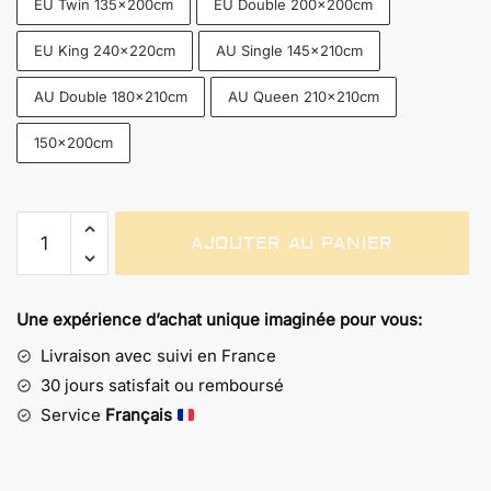
EU Twin 135x200cm
EU Double 200x200cm
EU King 240x220cm
AU Single 145x210cm
AU Double 180x210cm
AU Queen 210x210cm
150x200cm
quantité
AJOUTER AU PANIER
de
Goldorak
vs
Une expérience d’achat unique imaginée pour vous:
Véga
-
Livraison avec suivi en France
Literie
30 jours satisfait ou remboursé
aux
Service
Français
Motifs
de
Combat