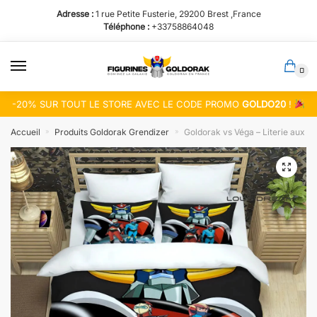
Passer
Aller
Adresse :
1 rue Petite Fusterie, 29200 Brest ,France
à
au
Téléphone :
+33758864048
la
contenu
navigation
0
-20% SUR TOUT LE STORE AVEC LE CODE PROMO
GOLDO20
!
Accueil
Produits Goldorak Grendizer
Goldorak vs Véga – Literie aux M
»
»