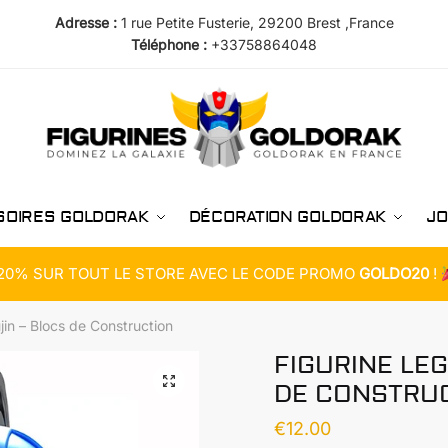
Adresse :
1 rue Petite Fusterie, 29200 Brest ,France
Téléphone :
+33758864048
SOIRES GOLDORAK
DÉCORATION GOLDORAK
JO
20% SUR TOUT LE STORE AVEC LE CODE PROMO
GOLDO20
!
jin – Blocs de Construction
FIGURINE LE
DE CONSTRU
€
12.00