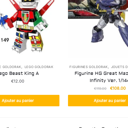
,
,
E GOLDORAK
LEGO GOLDORAK
FIGURINES GOLDORAK
JOUETS 
ego Beast King A
Figurine HG Great Maz
Infinity Ver. 1/14
€
12.00
Le
L
€
108.00
€
119.00
prix
p
initial
a
Ajouter au panier
Ajouter au panier
était :
e
€119.00.
€