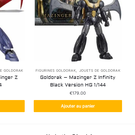
,
DE GOLDORAK
FIGURINES GOLDORAK
JOUETS DE GOLDORAK
inger Z
Goldorak – Mazinger Z Infinity
4
Black Version HG 1/144
e
€
179.00
rix
ctuel
Ajouter au panier
st :
108.00.