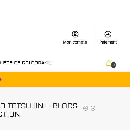
Mon compte
Paiement
UETS DE GOLDORAK
€
0.00
0
GO TETSUJIN – BLOCS
CTION