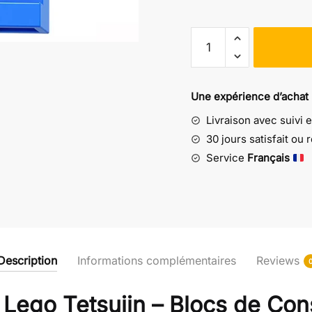
quantité
de
Figurine
Lego
Une expérience d’achat
Tetsujin
Livraison avec suivi 
-
Blocs
30 jours satisfait ou
de Construction
Service
Français
Description
Informations complémentaires
Reviews
 Lego Tetsujin – Blocs de Con