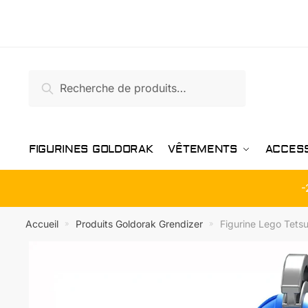
Passer
Aller
à
au
la
contenu
navigation
Recherche
Recherche
pour :
FIGURINES GOLDORAK
VÊTEMENTS
ACCES
-
Accueil
Produits Goldorak Grendizer
Figurine Lego Tetsu
»
»