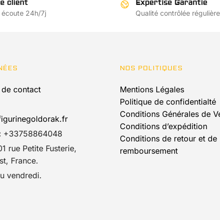
e client
Expertise Garantie
 écoute 24h/7j
Qualité contrôlée régulièr
NÉES
NOS POLITIQUES
 de contact
Mentions Légales
Politique de confidentialté
Conditions Générales de V
igurinegoldorak.fr
Conditions d’expédition
:
+33758864048
Conditions de retour et de
1 rue Petite Fusterie,
remboursement
t, France.
u vendredi.