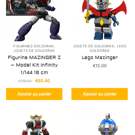
,
,
FIGURINES GOLDORAK
JOUETS DE GOLDORAK
LEGO
JOUETS DE GOLDORAK
GOLDORAK
Figurine MAZINGER Z
Lego Mazinger
– Model Kit Infinity
€
12.00
1/144 18 cm
Le
Le
€
93.40
€
119.00
prix
prix
initial
actuel
Ajouter au panier
Ajouter au panier
était :
est :
€119.00.
€93.40.