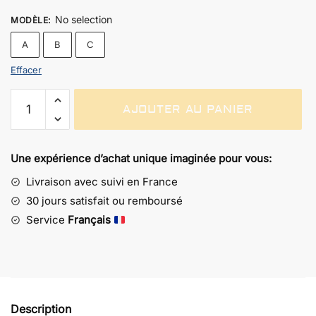
No selection
MODÈLE
:
A
B
C
Effacer
quantité
AJOUTER AU PANIER
de
Figurine
Bandai
Une expérience d’achat unique imaginée pour vous:
1/144
Great
Livraison avec suivi en France
Mazinger
30 jours satisfait ou remboursé
Infinity
Service
Français
-
Modèle
à
Assembler
Description