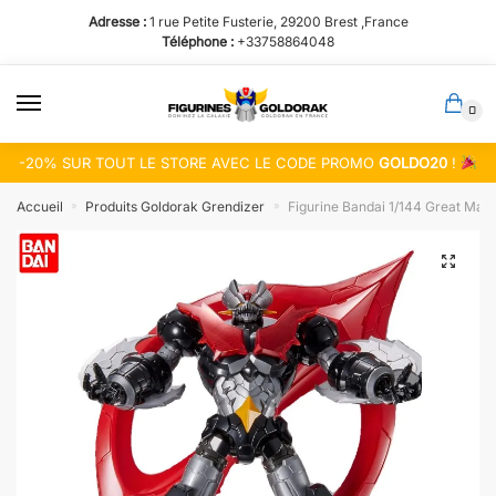
Passer
Aller
Adresse :
1 rue Petite Fusterie, 29200 Brest ,France
à
au
Téléphone :
+33758864048
la
contenu
navigation
0
-20% SUR TOUT LE STORE AVEC LE CODE PROMO
GOLDO20
!
Accueil
Produits Goldorak Grendizer
Figurine Bandai 1/144 Great Mazi
»
»