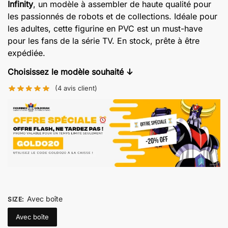
Infinity
, un modèle à assembler de haute qualité pour
€105.00
les passionnés de robots et de collections. Idéale pour
à
les adultes, cette figurine en PVC est un must-have
€139.00
pour les fans de la série TV. En stock, prête à être
expédiée.
Choisissez le modèle souhaité ↓
(
4
avis client)
Avec boîte
SIZE
:
Avec boîte