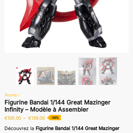
Promo !
Figurine Bandai 1/144 Great Mazinger
Infinity – Modèle à Assembler
Plage
€
105.00
–
€
139.00
-38%
de
Découvrez la
Figurine Bandai 1/144 Great Mazinger
prix :