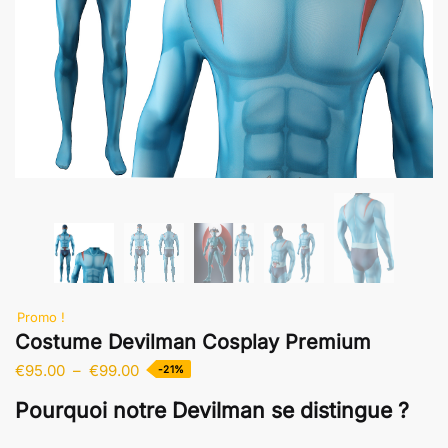
Promo !
Costume Devilman Cosplay Premium
Plage
€
95.00
–
€
99.00
-21%
de
Pourquoi notre Devilman se distingue ?
prix :
€95.00