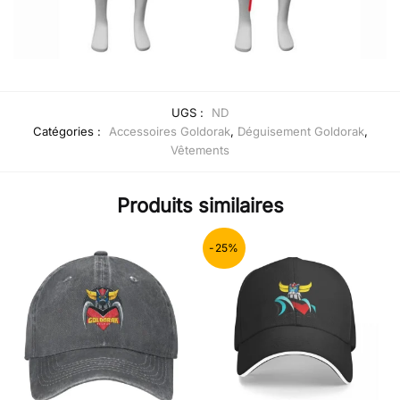
UGS :
ND
Catégories :
Accessoires Goldorak
,
Déguisement Goldorak
,
Vêtements
Produits similaires
-25%