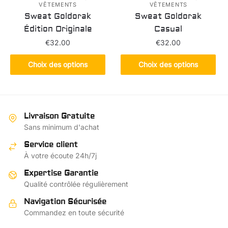
VÊTEMENTS
VÊTEMENTS
du
page
Sweat Goldorak
Sweat Goldorak
produit
du
Édition Originale
Casual
produit
€
32.00
€
32.00
Ce
Ce
Choix des options
Choix des options
produit
produit
a
a
plusieurs
plusieurs
variations.
variations.
Livraison Gratuite
Les
Les
Sans minimum d'achat
options
options
Service client
peuvent
peuvent
À votre écoute 24h/7j
être
être
choisies
choisies
Expertise Garantie
sur
sur
Qualité contrôlée régulièrement
la
la
Navigation Sécurisée
page
page
Commandez en toute sécurité
du
du