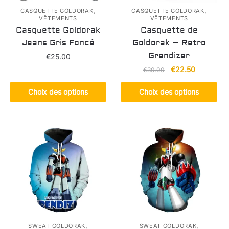
,
,
CASQUETTE GOLDORAK
CASQUETTE GOLDORAK
VÊTEMENTS
VÊTEMENTS
Casquette Goldorak
Casquette de
Jeans Gris Foncé
Goldorak – Retro
Grendizer
€
25.00
Le
Le
€
22.50
€
30.00
Ce
prix
prix
produit
Ce
initial
actuel
Choix des options
Choix des options
a
produit
était :
est :
plusieurs
a
€30.00.
€22.50.
variations.
plusieurs
Les
variations.
options
Les
peuvent
options
être
peuvent
choisies
être
sur
choisies
la
sur
page
la
,
,
SWEAT GOLDORAK
SWEAT GOLDORAK