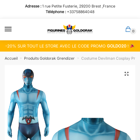
Passer
Aller
Adresse :
1 rue Petite Fusterie, 29200 Brest ,France
à
au
Téléphone :
+33758864048
la
contenu
navigation
0
-20% SUR TOUT LE STORE AVEC LE CODE PROMO
GOLDO20
!
Accueil
Produits Goldorak Grendizer
Costume Devilman Cosplay Pre
»
»