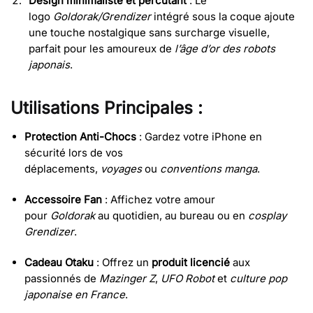
Design minimaliste et percutant
: Le
logo
Goldorak/Grendizer
intégré sous la coque ajoute
une touche nostalgique sans surcharge visuelle,
parfait pour les amoureux de
l’âge d’or des robots
japonais
.
Utilisations Principales :
Protection Anti-Chocs
: Gardez votre iPhone en
sécurité lors de vos
déplacements,
voyages
ou
conventions manga
.
Accessoire Fan
: Affichez votre amour
pour
Goldorak
au quotidien, au bureau ou en
cosplay
Grendizer
.
Cadeau Otaku
: Offrez un
produit licencié
aux
passionnés de
Mazinger Z
,
UFO Robot
et
culture pop
japonaise en France
.