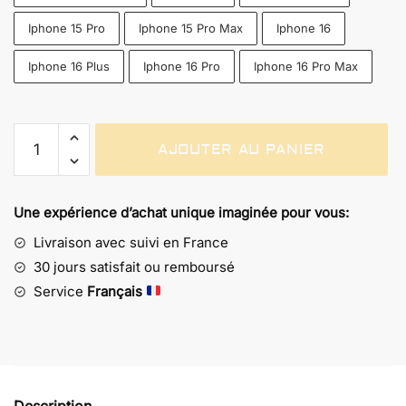
Iphone 15 Pro
Iphone 15 Pro Max
Iphone 16
Iphone 16 Plus
Iphone 16 Pro
Iphone 16 Pro Max
quantité
AJOUTER AU PANIER
de
Coque
Goldorak
Une expérience d’achat unique imaginée pour vous:
-
Votre
Livraison avec suivi en France
héros
30 jours satisfait ou remboursé
protège
Service
Français
aussi
votre
téléphone