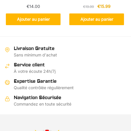
Le
Le
€
14.00
€
15.99
€
19.99
prix
prix
initial
actuel
Ajouter au panier
Ajouter au panier
était :
est :
€19.99.
€15.99.
Livraison Gratuite
Sans minimum d'achat
Service client
À votre écoute 24h/7j
Expertise Garantie
Qualité contrôlée régulièrement
Navigation Sécurisée
Commandez en toute sécurité