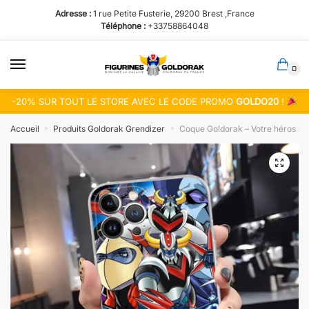
Passer
Aller
Adresse :
1 rue Petite Fusterie, 29200 Brest ,France
à
au
Téléphone :
+33758864048
la
contenu
navigation
0
-20% SUR TOUT LE STORE AVEC LE CODE PROMO
GOLDO20
!
Accueil
Produits Goldorak Grendizer
Coque Goldorak – Votre héros pro
»
»