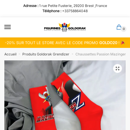
Passer
Aller
Adresse :
1 rue Petite Fusterie, 29200 Brest ,France
à
au
Téléphone :
+33758864048
la
contenu
navigation
0
-20% SUR TOUT LE STORE AVEC LE CODE PROMO
GOLDO20
!
Accueil
Produits Goldorak Grendizer
Chaussettes Passion Mazinger Z
»
»