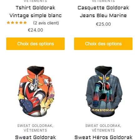
VÊTEMENTS
VÊTEMENTS
Tshirt Goldorak
Casquette Goldorak
Vintage simple blanc
Jeans Bleu Marine
(
2
avis client)
€
25.00
€
24.00
Ce
Ce
produit
Choix des options
Choix des options
produit
a
a
plusieurs
plusieurs
variations.
variations.
Les
Les
options
options
peuvent
peuvent
être
être
choisies
choisies
sur
sur
la
la
,
,
page
SWEAT GOLDORAK
SWEAT GOLDORAK
VÊTEMENTS
VÊTEMENTS
page
du
Sweat Goldorak
Sweat Héros Goldorak
du