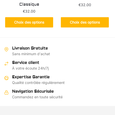
produit
Classique
€
32.00
produit
€
32.00
Ce
produit
Ce
Choix des options
Choix des options
a
produit
plusieurs
a
variations.
plusieurs
Les
variations.
Livraison Gratuite
options
Les
Sans minimum d'achat
peuvent
options
Service client
être
peuvent
À votre écoute 24h/7j
choisies
être
sur
choisies
Expertise Garantie
la
sur
Qualité contrôlée régulièrement
page
la
Navigation Sécurisée
du
page
Commandez en toute sécurité
produit
du
produit