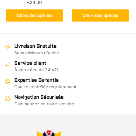
€
24.00
Ce
Ce
produit
Choix des options
Choix des options
produit
a
a
plusieurs
plusieurs
variations.
variations.
Les
Livraison Gratuite
Les
options
Sans minimum d'achat
options
peuvent
Service client
peuvent
être
À votre écoute 24h/7j
être
choisies
choisies
Expertise Garantie
sur
sur
Qualité contrôlée régulièrement
la
la
page
Navigation Sécurisée
page
du
Commandez en toute sécurité
du
produit
produit