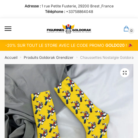
Passer
Aller
Adresse :
1 rue Petite Fusterie, 29200 Brest ,France
à
au
Téléphone :
+33758864048
la
contenu
navigation
0
-20% SUR TOUT LE STORE AVEC LE CODE PROMO
GOLDO20
!
Accueil
Produits Goldorak Grendizer
Chaussettes Nostalgie Goldorak 
»
»