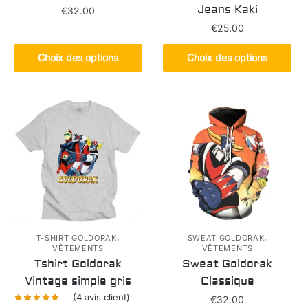
Jeans Kaki
€
32.00
€
25.00
Ce
produit
Ce
Choix des options
Choix des options
a
produit
plusieurs
a
variations.
plusieurs
Les
variations.
options
Les
peuvent
options
être
peuvent
choisies
être
sur
choisies
la
sur
page
la
,
,
T-SHIRT GOLDORAK
SWEAT GOLDORAK
VÊTEMENTS
VÊTEMENTS
du
page
Tshirt Goldorak
Sweat Goldorak
produit
du
Vintage simple gris
Classique
produit
(
4
avis client)
€
32.00