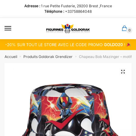
Passer
Aller
Adresse :
1 rue Petite Fusterie, 29200 Brest ,France
à
au
Téléphone :
+33758864048
la
contenu
navigation
0
-20% SUR TOUT LE STORE AVEC LE CODE PROMO
GOLDO20
!
Accueil
Produits Goldorak Grendizer
Chapeau Bob Mazinger – motifs 
»
»