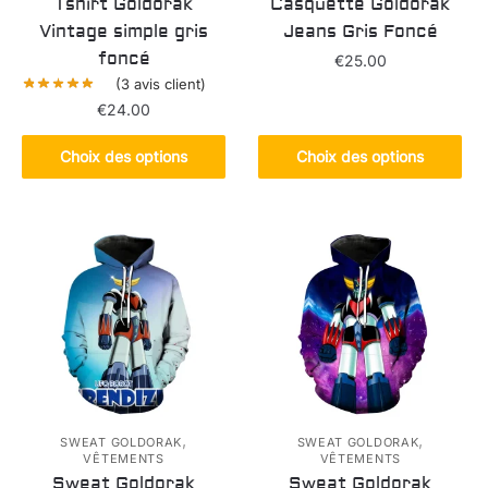
Tshirt Goldorak
Casquette Goldorak
Vintage simple gris
Jeans Gris Foncé
foncé
€
25.00
(
3
avis client)
Ce
€
24.00
produit
Ce
a
Choix des options
Choix des options
produit
plusieurs
a
variations.
plusieurs
Les
variations.
options
Les
peuvent
options
être
peuvent
choisies
être
sur
choisies
la
sur
page
la
,
,
du
SWEAT GOLDORAK
SWEAT GOLDORAK
VÊTEMENTS
VÊTEMENTS
page
produit
Sweat Goldorak
Sweat Goldorak