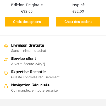
du
Édition Originale
Inspiré
produit
€
32.00
€
32.00
Ce
Ce
Choix des options
Choix des options
produit
produit
a
a
plusieurs
plusieurs
variations.
variations.
Livraison Gratuite
Les
Les
Sans minimum d'achat
options
options
Service client
peuvent
peuvent
À votre écoute 24h/7j
être
être
choisies
choisies
Expertise Garantie
sur
sur
Qualité contrôlée régulièrement
la
la
Navigation Sécurisée
page
page
Commandez en toute sécurité
du
du
produit
produit