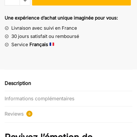
Chapeau
Bob
Une expérience d’achat unique imaginée pour vous:
Mazinger
-
Livraison avec suivi en France
motifs
30 jours satisfait ou remboursé
Grendizer
Service
Français
Description
Informations complémentaires
Reviews
0