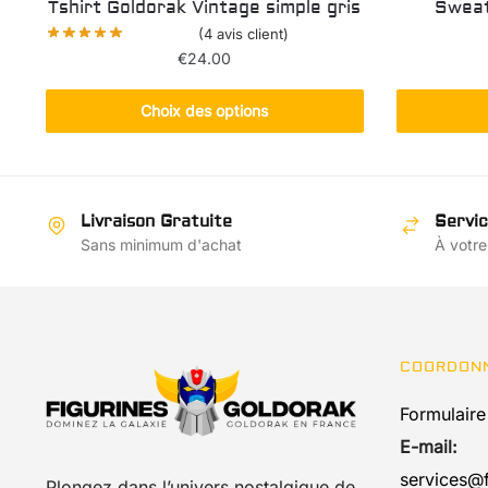
Tshirt Goldorak Vintage simple gris
Sweat
(
4
avis client)
€
24.00
Ce
Choix des options
produit
a
plusieurs
variations.
Livraison Gratuite
Servic
Les
Sans minimum d'achat
À votre
options
peuvent
être
choisies
COORDON
sur
la
Formulaire
page
E-mail:
du
services@f
produit
Plongez dans l’univers nostalgique de