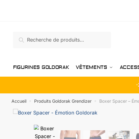
Passer
Aller
à
au
la
contenu
navigation
Recherche
Recherche
pour :
FIGURINES GOLDORAK
VÊTEMENTS
ACCES
-
Accueil
Produits Goldorak Grendizer
Boxer Spacer – Émo
»
»