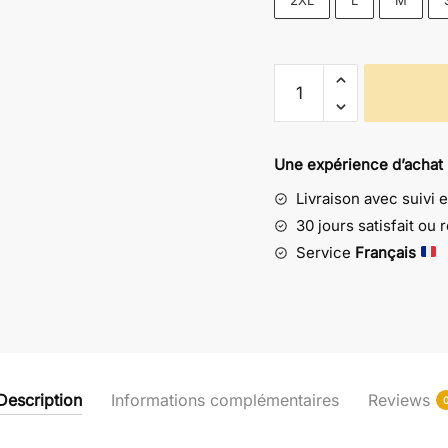
2XL
L
M
quantité
de
Boxer
Spacer
Une expérience d’achat
-
Livraison avec suivi 
Émotion
Goldorak
30 jours satisfait ou
Service
Français
Description
Informations complémentaires
Reviews