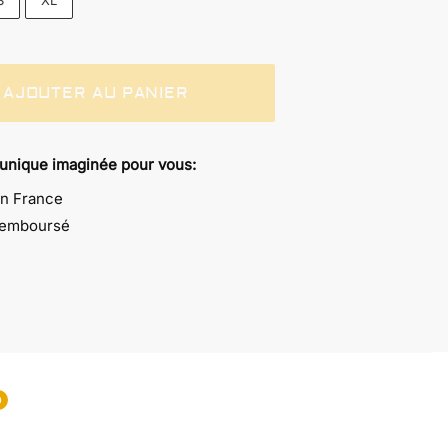
S
XL
AJOUTER AU PANIER
 unique imaginée pour vous:
en France
 remboursé
0