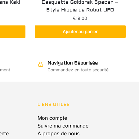
ans Kaki
Casquette Goldorak Spacer –
Style Hippie de Robot UFO
€
19.00
Ajouter au panier
s
s.
Navigation Sécurisée
ement
Commandez en toute sécurité
LIENS UTILES
Mon compte
Suivre ma commande
ente
A propos de nous