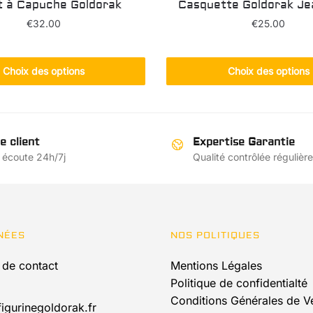
 à Capuche Goldorak
Casquette Goldorak Je
€
32.00
€
25.00
Ce
Ce
produit
produit
Choix des options
Choix des options
a
a
plusieurs
plusieur
variations.
variation
Les
Les
e client
Expertise Garantie
options
options
 écoute 24h/7j
Qualité contrôlée régulièr
peuvent
peuvent
être
être
choisies
choisies
sur
sur
NÉES
NOS POLITIQUES
la
la
page
page
 de contact
Mentions Légales
du
du
Politique de confidentialté
produit
produit
Conditions Générales de V
igurinegoldorak.fr