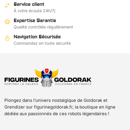
peuvent
Service client
peuvent
être
À votre écoute 24h/7j
être
choisies
choisies
Expertise Garantie
sur
sur
Qualité contrôlée régulièrement
la
la
page
Navigation Sécurisée
page
du
Commandez en toute sécurité
du
produit
produit
Plongez dans l’univers nostalgique de Goldorak et
Grendizer sur figurinegoldorak.fr, la boutique en ligne
dédiée aux passionnés de ces robots légendaires !