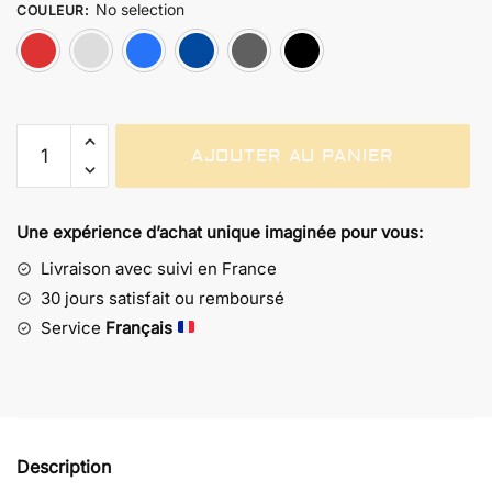
No selection
COULEUR
:
Rouge
Gris
Bleu
Bleu Marine
Gris foncé
Noir
quantité
AJOUTER AU PANIER
de
Bonnet
Héroïque
Une expérience d’achat unique imaginée pour vous:
Mazinger
Z
Livraison avec suivi en France
-
30 jours satisfait ou remboursé
Univers
Service
Français
Goldorak
Description