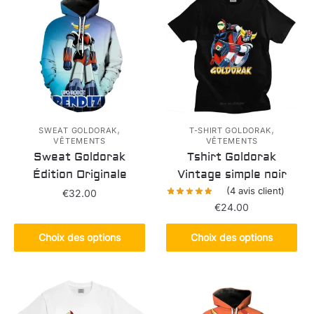
,
,
SWEAT GOLDORAK
T-SHIRT GOLDORAK
VÊTEMENTS
VÊTEMENTS
Sweat Goldorak
Tshirt Goldorak
Édition Originale
Vintage simple noir
(
4
avis client)
€
32.00
€
24.00
Ce
Ce
produit
Choix des options
Choix des options
produit
a
a
plusieurs
plusieurs
variations.
variations.
Les