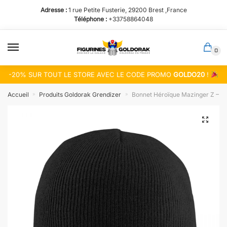
Passer
Aller
Adresse :
1 rue Petite Fusterie, 29200 Brest ,France
à
au
Téléphone :
+33758864048
la
contenu
navigation
0
-20% SUR TOUT LE STORE AVEC LE CODE PROMO
GOLDO20
!
Accueil
Produits Goldorak Grendizer
Bonnet Héroïque Mazinger Z – U
»
»