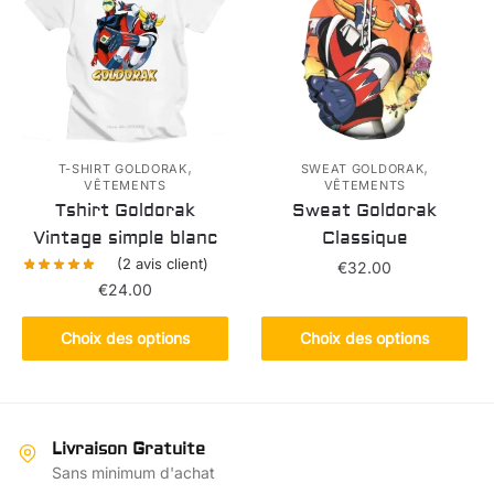
Les
options
options
peuvent
peuvent
être
être
choisies
choisies
sur
sur
la
la
,
,
page
T-SHIRT GOLDORAK
SWEAT GOLDORAK
VÊTEMENTS
VÊTEMENTS
page
du
Tshirt Goldorak
Sweat Goldorak
du
produit
Vintage simple blanc
Classique
produit
(
2
avis client)
€
32.00
€
24.00
Ce
Ce
produit
Choix des options
Choix des options
produit
a
a
plusieurs
plusieurs
variations.
variations.
Les
Livraison Gratuite
Les
options
Sans minimum d'achat
options