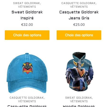
,
,
SWEAT GOLDORAK
CASQUETTE GOLDORAK
VÊTEMENTS
VÊTEMENTS
Sweat Goldorak
Casquette Goldorak
Inspiré
Jeans Gris
€
32.00
€
25.00
Ce
Ce
Choix des options
Choix des options
produit
produit
a
a
plusieurs
plusieurs
variations.
variations.
Les
Les
options
options
peuvent
peuvent
être
être
choisies
choisies
sur
sur
la
la
,
,
CASQUETTE GOLDORAK
SWEAT GOLDORAK
VÊTEMENTS
VÊTEMENTS
page
page
Casquette Goldorak
Hoodie Goldorak