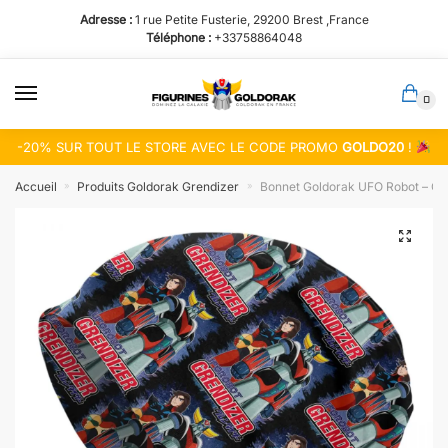
Passer
Aller
Adresse :
1 rue Petite Fusterie, 29200 Brest ,France
à
au
Téléphone :
+33758864048
la
contenu
navigation
0
-20% SUR TOUT LE STORE AVEC LE CODE PROMO
GOLDO20
!
Accueil
Produits Goldorak Grendizer
Bonnet Goldorak UFO Robot – Gre
»
»