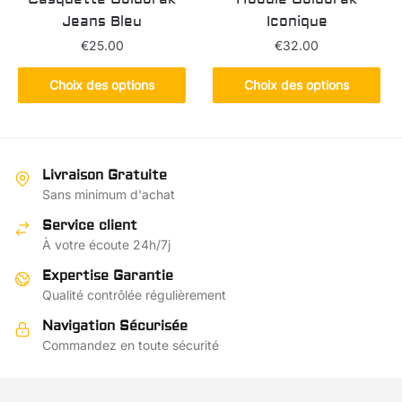
du
du
Jeans Bleu
Iconique
produit
produit
€
25.00
€
32.00
Ce
Ce
Choix des options
Choix des options
produit
produit
a
a
plusieurs
plusieurs
variations.
variations.
Livraison Gratuite
Les
Les
Sans minimum d'achat
options
options
Service client
peuvent
peuvent
À votre écoute 24h/7j
être
être
choisies
choisies
Expertise Garantie
sur
sur
Qualité contrôlée régulièrement
la
la
Navigation Sécurisée
page
page
Commandez en toute sécurité
du
du
produit
produit