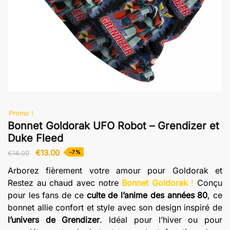
Promo !
Bonnet Goldorak UFO Robot – Grendizer et
Duke Fleed
Le
Le
€
13.00
-7%
€
14.00
prix
prix
Arborez fièrement votre amour pour Goldorak et
initial
actuel
Restez au chaud avec notre
Bonnet Goldorak
!
Conçu
était :
est :
pour les fans de ce
culte de l’anime des années 80
, ce
€14.00.
€13.00.
bonnet allie confort et style avec son design inspiré de
l’univers de Grendizer
. Idéal pour l’hiver ou pour