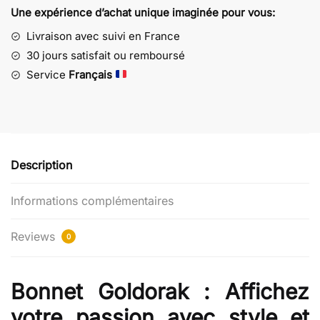
Goldorak
Une expérience d’achat unique imaginée pour vous:
UFO
Robot
Livraison avec suivi en France
-
30 jours satisfait ou remboursé
Grendizer
Service
Français
et
Duke
Fleed
Description
Informations complémentaires
Reviews
0
Bonnet Goldorak : Affichez
votre passion avec style et